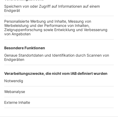
TOP-VEREINE
TOP-PARTNER
SFV
DFB
UEFA
FIFA
Nutzungsbedingungen
Datenschutz
Impressum