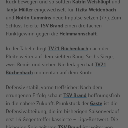
Ruck bewegen und so sollten
Katrin Weishäupl
und
Tanja Müller
eingewechselt für
Tizita Weidenbach
und
Noirin Cummins
neue Impulse setzen (77.). Zum
Schluss feierte
TSV Brand
einen dreifachen
Punktgewinn gegen die
Heimmannschaft
.
In der Tabelle liegt
TV21 Büchenbach
nach der
Pleite weiter auf dem siebten Rang. Sechs Siege,
zwei Remis und sieben Niederlagen hat
TV21
Büchenbach
momentan auf dem Konto.
Defensiv stabil, vorne treffsicher: Nach dem
errungenen Erfolg schaut
TSV Brand
hoffnungsfroh
in die nähere Zukunft. Prunkstück der
Gäste
ist die
Defensivabteilung, die im bisherigen Saisonverlauf
erst 16 Gegentreffer kassierte – Liga-Bestwert. Die
bisherige Spielzeit von
TSV Brand
ist weiter von