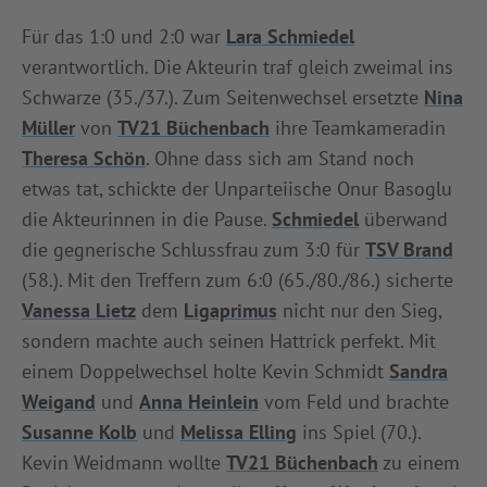
INFOTHEK
SPIELPLUS
Für das 1:0 und 2:0 war
Lara Schmiedel
verantwortlich. Die Akteurin traf gleich zweimal ins
Schwarze (35./37.). Zum Seitenwechsel ersetzte
Nina
Müller
von
TV21 Büchenbach
ihre Teamkameradin
Theresa Schön
. Ohne dass sich am Stand noch
etwas tat, schickte der Unparteiische Onur Basoglu
die Akteurinnen in die Pause.
Schmiedel
überwand
die gegnerische Schlussfrau zum 3:0 für
TSV Brand
(58.). Mit den Treffern zum 6:0 (65./80./86.) sicherte
Vanessa Lietz
dem
Ligaprimus
nicht nur den Sieg,
sondern machte auch seinen Hattrick perfekt. Mit
einem Doppelwechsel holte Kevin Schmidt
Sandra
Weigand
und
Anna Heinlein
vom Feld und brachte
Susanne Kolb
und
Melissa Elling
ins Spiel (70.).
Kevin Weidmann wollte
TV21 Büchenbach
zu einem