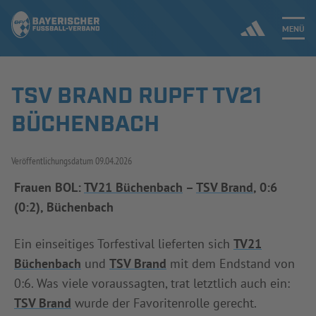
MENÜ
TSV BRAND RUPFT TV21
Jetzt einloggen
BÜCHENBACH
ERGEBNISSE & WETTBEWERBE
Veröffentlichungsdatum
09.04.2026
NEUIGKEITEN
Frauen BOL:
TV21 Büchenbach
–
TSV Brand
, 0:6
(0:2), Büchenbach
SPIELBETRIEB & VERBANDSLEBEN
AUSBILDUNG & FÖRDERUNG
Ein einseitiges Torfestival lieferten sich
TV21
Büchenbach
und
TSV Brand
mit dem Endstand von
DER VERBAND
0:6. Was viele voraussagten, trat letztlich auch ein:
TSV Brand
wurde der Favoritenrolle gerecht.