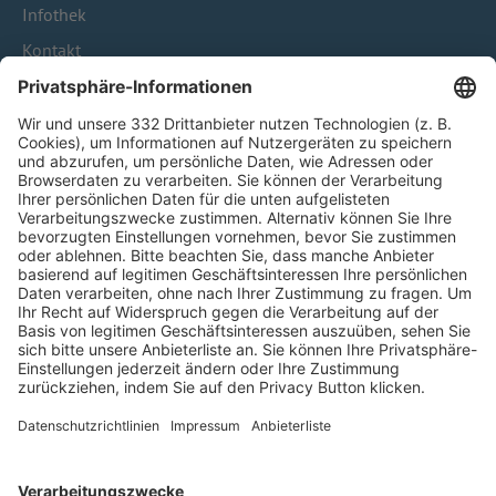
Infothek
Kontakt
HÄUFIG BESUCHTE SEITEN
Pässe und Vereinswechsel
Trainerausbildung
Schulungsangebot Vereinsmitarbeiter
BFV-Geschäftsstellen
Trainerbörse
Login SpielPlus
FOLGE DEM BFV