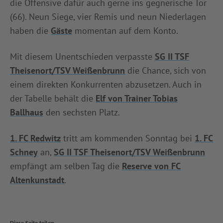
die Offensive dafür auch gerne ins gegnerische Tor
(66). Neun Siege, vier Remis und neun Niederlagen
haben die
Gäste
momentan auf dem Konto.
Mit diesem Unentschieden verpasste
SG II TSF
Theisenort/TSV Weißenbrunn
die Chance, sich von
einem direkten Konkurrenten abzusetzen. Auch in
der Tabelle behält die
Elf von Trainer Tobias
Ballhaus
den sechsten Platz.
1. FC Redwitz
tritt am kommenden Sonntag bei
1. FC
Schney
an,
SG II TSF Theisenort/TSV Weißenbrunn
empfängt am selben Tag die
Reserve von FC
Altenkunstadt
.
Diese Seite teilen