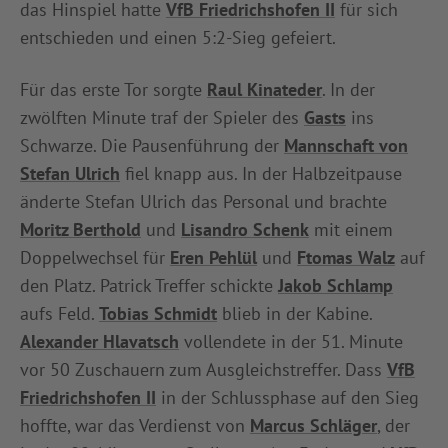
das Hinspiel hatte
VfB Friedrichshofen II
für sich
INFOTHEK
SPIELPLUS
entschieden und einen 5:2-Sieg gefeiert.
Für das erste Tor sorgte
Raul Kinateder
. In der
zwölften Minute traf der Spieler des
Gasts
ins
Schwarze. Die Pausenführung der
Mannschaft von
Stefan Ulrich
fiel knapp aus. In der Halbzeitpause
änderte Stefan Ulrich das Personal und brachte
Moritz Berthold
und
Lisandro Schenk
mit einem
Doppelwechsel für
Eren Pehlül
und
Ftomas Walz
auf
den Platz. Patrick Treffer schickte
Jakob Schlamp
aufs Feld.
Tobias Schmidt
blieb in der Kabine.
Alexander Hlavatsch
vollendete in der 51. Minute
vor 50 Zuschauern zum Ausgleichstreffer. Dass
VfB
Friedrichshofen II
in der Schlussphase auf den Sieg
hoffte, war das Verdienst von
Marcus Schläger
, der