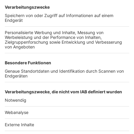
TOP-VEREINE
TOP-PARTNER
SFV
DFB
UEFA
FIFA
Nutzungsbedingungen
Datenschutz
Impressum