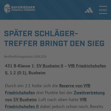
MENÜ
SPÄTER SCHLÄGER-
Jetzt einloggen
TREFFER BRINGT DEN SIEG
ERGEBNISSE & WETTBEWERBE
Veröffentlichungsdatum
14.04.2026
NEUIGKEITEN
431 B-Klasse 1:
SV Buxheim II
–
VfB Friedrichshofen
II
, 1:2 (0:1), Buxheim
SPIELBETRIEB & VERBANDSLEBEN
AUSBILDUNG & FÖRDERUNG
Durch ein 2:1 holte sich die
Reserve von VfB
Friedrichshofen
drei Punkte bei der
Zweitvertretung
DER VERBAND
von SV Buxheim
. Luft nach oben hatte
VfB
Friedrichshofen II
dabei jedoch schon noch. Bereits