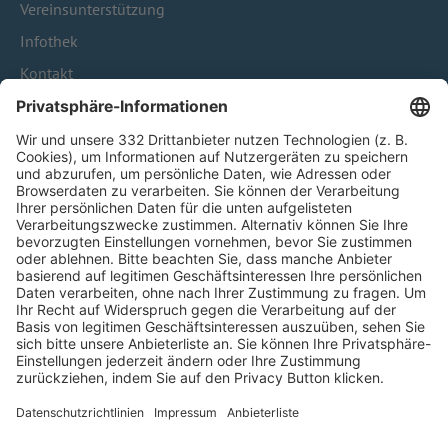
Vereinsunterstützung
Infothek
Kontakt
HÄUFIG BESUCHTE SEITEN
Pässe und Vereinswechsel
Trainerausbildung
Schulungsangebot Vereinsmitarbeiter
BFV-Geschäftsstellen
Trainerbörse
Login SpielPlus
FOLGE DEM BFV