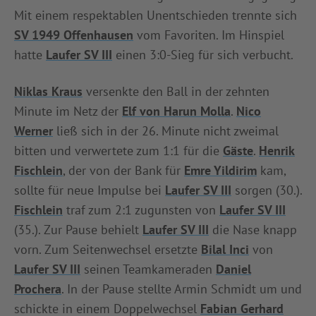
Mit einem respektablen Unentschieden trennte sich
INFOTHEK
SPIELPLUS
SV 1949 Offenhausen
vom Favoriten. Im Hinspiel
hatte
Laufer SV III
einen 3:0-Sieg für sich verbucht.
Niklas Kraus
versenkte den Ball in der zehnten
Minute im Netz der
Elf von Harun Molla
.
Nico
Werner
ließ sich in der 26. Minute nicht zweimal
bitten und verwertete zum 1:1 für die
Gäste
.
Henrik
Fischlein
, der von der Bank für
Emre Yildirim
kam,
sollte für neue Impulse bei
Laufer SV III
sorgen (30.).
Fischlein
traf zum 2:1 zugunsten von
Laufer SV III
(35.). Zur Pause behielt
Laufer SV III
die Nase knapp
vorn. Zum Seitenwechsel ersetzte
Bilal Inci
von
Laufer SV III
seinen Teamkameraden
Daniel
Prochera
. In der Pause stellte Armin Schmidt um und
schickte in einem Doppelwechsel
Fabian Gerhard