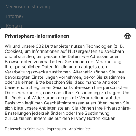
Vereinsunterstützung
Infothek
Kontakt
HÄUFIG BESUCHTE SEITEN
Pässe und Vereinswechsel
Trainerausbildung
Schulungsangebot Vereinsmitarbeiter
BFV-Geschäftsstellen
Trainerbörse
Login SpielPlus
FOLGE DEM BFV