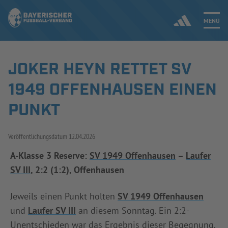
MENÜ
JOKER HEYN RETTET SV
Jetzt einloggen
1949 OFFENHAUSEN EINEN
ERGEBNISSE & WETTBEWERBE
PUNKT
NEUIGKEITEN
Veröffentlichungsdatum
12.04.2026
SPIELBETRIEB & VERBANDSLEBEN
A-Klasse 3 Reserve:
SV 1949 Offenhausen
–
Laufer
SV III
, 2:2 (1:2), Offenhausen
AUSBILDUNG & FÖRDERUNG
Jeweils einen Punkt holten
SV 1949 Offenhausen
DER VERBAND
und
Laufer SV III
an diesem Sonntag. Ein 2:2-
Unentschieden war das Ergebnis dieser Begegnung.