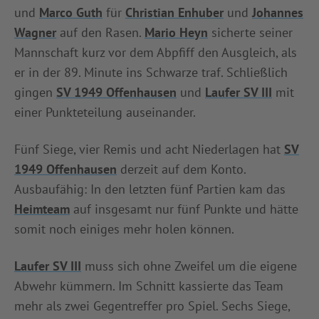
und
Marco Guth
für
Christian Enhuber
und
Johannes
Wagner
auf den Rasen.
Mario Heyn
sicherte seiner
Mannschaft kurz vor dem Abpfiff den Ausgleich, als
er in der 89. Minute ins Schwarze traf. Schließlich
gingen
SV 1949 Offenhausen
und
Laufer SV III
mit
einer Punkteteilung auseinander.
Fünf Siege, vier Remis und acht Niederlagen hat
SV
1949 Offenhausen
derzeit auf dem Konto.
Ausbaufähig: In den letzten fünf Partien kam das
Heimteam
auf insgesamt nur fünf Punkte und hätte
somit noch einiges mehr holen können.
Laufer SV III
muss sich ohne Zweifel um die eigene
Abwehr kümmern. Im Schnitt kassierte das Team
mehr als zwei Gegentreffer pro Spiel. Sechs Siege,