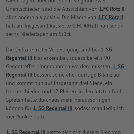
Niederlagen, aber nur einem Sieg und zwei
Unentschieden sind die Aussichten von
1.FC Rötz II
alles andere als positiv. Die Misere von
1.FC Rötz II
hält an. Insgesamt kassierte
1.FC Rötz II
nun schon
sechs Niederlagen am Stück.
Die Defizite in der Verteidigung sind bei
1. SG
Regental III
klar erkennbar, sodass bereits 90
Gegentreffer hingenommen werden mussten.
1. SG
Regental III
bessert seine eher dürftige Bilanz auf
und kommt nun auf insgesamt drei Siege, ein
Unentschieden und 17 Pleiten. In den letzten fünf
Spielen hätte durchaus mehr herausspringen
können für
1. SG Regental III
, sodass man lediglich
vier Punkte holte.
1. SG Regental III
setzte sich mit diesem Sieg von