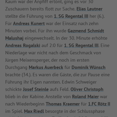
Kaum war der Anpfiff ertönt, ging es vor 30
INFOTHEK
SPIELPLUS
Zuschauern bereits flott zur Sache.
Elias Leutner
stellte die Führung von
1. SG Regental III
her (6.).
Für
Andreas Kunert
war der Einsatz nach zehn
Minuten vorbei. Für ihn wurde
Gazmend Schmidt
Malushaj
eingewechselt. In der 30. Minute erhöhte
Andreas Rogalski
auf 2:0 für
1. SG Regental III
. Eine
Niederlage war nicht nach dem Geschmack von
Jürgen Meixensperger, der noch im ersten
Durchgang
Markus Auerbeck
für
Dominik Wünsch
brachte (34.). Es waren die Gäste, die zur Pause eine
Führung ihr Eigen nannten. Edwin Schweiger
schickte
Josef Steinle
aufs Feld.
Oliver Christoph
blieb in der Kabine. Anstelle von
Roland Maier
war
nach Wiederbeginn
Thomas Kraemer
für
1.FC Rötz II
im Spiel.
Max Riedl
besorgte in der Schlussphase