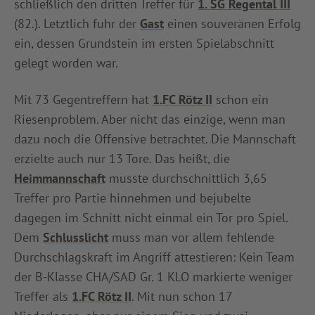
schließlich den dritten Treffer für
1. SG Regental III
(82.). Letztlich fuhr der
Gast
einen souveränen Erfolg
ein, dessen Grundstein im ersten Spielabschnitt
gelegt worden war.
Mit 73 Gegentreffern hat
1.FC Rötz II
schon ein
Riesenproblem. Aber nicht das einzige, wenn man
dazu noch die Offensive betrachtet. Die Mannschaft
erzielte auch nur 13 Tore. Das heißt, die
Heimmannschaft
musste durchschnittlich 3,65
Treffer pro Partie hinnehmen und bejubelte
dagegen im Schnitt nicht einmal ein Tor pro Spiel.
Dem
Schlusslicht
muss man vor allem fehlende
Durchschlagskraft im Angriff attestieren: Kein Team
der B-Klasse CHA/SAD Gr. 1 KLO markierte weniger
Treffer als
1.FC Rötz II
. Mit nun schon 17