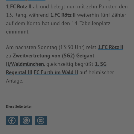
1.FC Rötz II
ab und belegt nun mit zehn Punkten den
13. Rang, während
1.FC Rötz II
weiterhin fünf Zähler
auf dem Konto hat und den 14. Tabellenplatz
einnimmt.
Am nächsten Sonntag (13:30 Uhr) reist
1.FC Rötz II
zu
Zweitvertretung von (SG2) Geigant
II/Waldmünchen
, gleichzeitig begrüßt
1. SG
Regental III
FC Furth im Wald II
auf heimischer
Anlage.
Diese Seite teilen