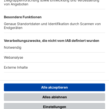
TOP-PARTNER
SFV
DFB
UEFA
FIFA
Nutzungsbedingungen
Datenschutz
Impressum