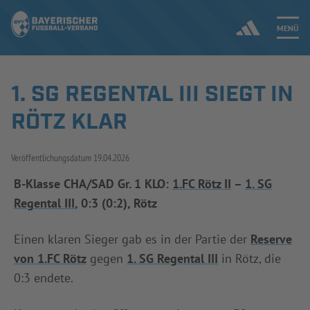
MENÜ
1. SG REGENTAL III SIEGT IN
Jetzt einloggen
RÖTZ KLAR
ERGEBNISSE & WETTBEWERBE
Veröffentlichungsdatum
19.04.2026
NEUIGKEITEN
B-Klasse CHA/SAD Gr. 1 KLO:
1.FC Rötz II
–
1. SG
Regental III
, 0:3 (0:2), Rötz
SPIELBETRIEB & VERBANDSLEBEN
AUSBILDUNG & FÖRDERUNG
Einen klaren Sieger gab es in der Partie der
Reserve
von 1.FC Rötz
gegen
1. SG Regental III
in Rötz, die
DER VERBAND
0:3 endete.