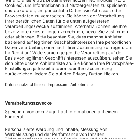
Pässe und Vereinswechsel
Trainerausbildung
Schulungsangebot Vereinsmitarbeiter
BFV-Geschäftsstellen
Trainerbörse
Login SpielPlus
FOLGE DEM BFV
TOP-VEREINE