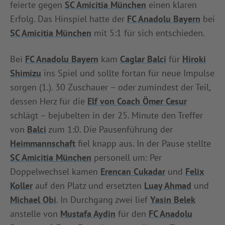
feierte gegen
SC Amicitia München
einen klaren
INFOTHEK
SPIELPLUS
Erfolg. Das Hinspiel hatte der
FC Anadolu Bayern
bei
SC Amicitia München
mit 5:1 für sich entschieden.
Bei
FC Anadolu Bayern
kam
Caglar Balci
für
Hiroki
Shimizu
ins Spiel und sollte fortan für neue Impulse
sorgen (1.). 30 Zuschauer – oder zumindest der Teil,
dessen Herz für die
Elf von Coach Ömer Cesur
schlägt – bejubelten in der 25. Minute den Treffer
von
Balci
zum 1:0. Die Pausenführung der
Heimmannschaft
fiel knapp aus. In der Pause stellte
SC Amicitia München
personell um: Per
Doppelwechsel kamen
Erencan Cukadar
und
Felix
Koller
auf den Platz und ersetzten
Luay Ahmad
und
Michael Obi
. In Durchgang zwei lief
Yasin Belek
anstelle von
Mustafa Aydin
für den
FC Anadolu