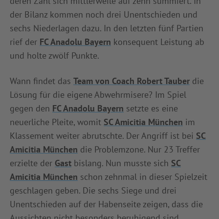
deren Zahl sich mittlerweile auf zehn summiert. In
der Bilanz kommen noch drei Unentschieden und
sechs Niederlagen dazu. In den letzten fünf Partien
rief der
FC Anadolu Bayern
konsequent Leistung ab
und holte zwölf Punkte.
Wann findet das
Team von Coach Robert Tauber
die
Lösung für die eigene Abwehrmisere? Im Spiel
gegen den
FC Anadolu Bayern
setzte es eine
neuerliche Pleite, womit
SC Amicitia München
im
Klassement weiter abrutschte. Der Angriff ist bei
SC
Amicitia München
die Problemzone. Nur 23 Treffer
erzielte der
Gast
bislang. Nun musste sich
SC
Amicitia München
schon zehnmal in dieser Spielzeit
geschlagen geben. Die sechs Siege und drei
Unentschieden auf der Habenseite zeigen, dass die
Aussichten nicht besonders beruhigend sind.