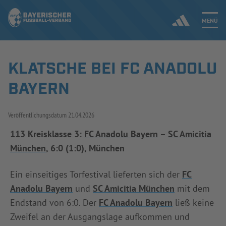
MENÜ
KLATSCHE BEI FC ANADOLU
Jetzt einloggen
BAYERN
ERGEBNISSE & WETTBEWERBE
Veröffentlichungsdatum
21.04.2026
NEUIGKEITEN
113 Kreisklasse 3:
FC Anadolu Bayern
–
SC Amicitia
München
, 6:0 (1:0), München
SPIELBETRIEB & VERBANDSLEBEN
AUSBILDUNG & FÖRDERUNG
Ein einseitiges Torfestival lieferten sich der
FC
Anadolu Bayern
und
SC Amicitia München
mit dem
DER VERBAND
Endstand von 6:0. Der
FC Anadolu Bayern
ließ keine
Zweifel an der Ausgangslage aufkommen und