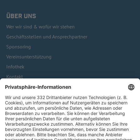
ÜBER UNS
Wer wir sind & wofür wir stehen
Geschäftsstellen und Ansprechpartner
Sponsoring
Vereinsunterstützung
Infothek
Kontakt
HÄUFIG BESUCHTE SEITEN
Pässe und Vereinswechsel
Trainerausbildung
Schulungsangebot Vereinsmitarbeiter
BFV-Geschäftsstellen