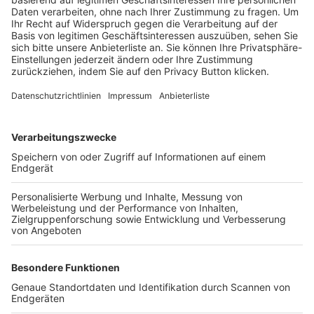
Trainerbörse
Login SpielPlus
FOLGE DEM BFV
TOP-VEREINE
TOP-PARTNER