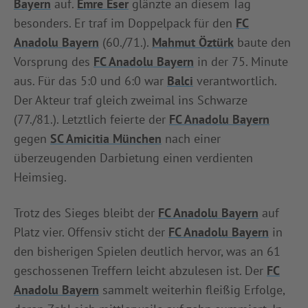
Bayern
auf.
Emre Eser
glänzte an diesem Tag
besonders. Er traf im Doppelpack für den
FC
Anadolu Bayern
(60./71.).
Mahmut Öztürk
baute den
Vorsprung des
FC Anadolu Bayern
in der 75. Minute
aus. Für das 5:0 und 6:0 war
Balci
verantwortlich.
Der Akteur traf gleich zweimal ins Schwarze
(77./81.). Letztlich feierte der
FC Anadolu Bayern
gegen
SC Amicitia München
nach einer
überzeugenden Darbietung einen verdienten
Heimsieg.
Trotz des Sieges bleibt der
FC Anadolu Bayern
auf
Platz vier. Offensiv sticht der
FC Anadolu Bayern
in
den bisherigen Spielen deutlich hervor, was an 61
geschossenen Treffern leicht abzulesen ist. Der
FC
Anadolu Bayern
sammelt weiterhin fleißig Erfolge,