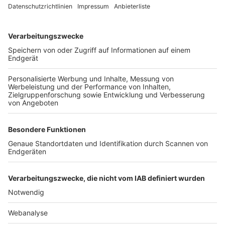
TOP-VEREINE
TOP-PARTNER
SFV
DFB
UEFA
FIFA