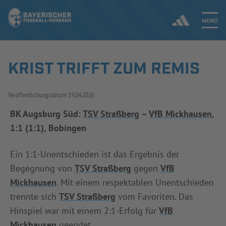
MENÜ
KRIST TRIFFT ZUM REMIS
Jetzt einloggen
Veröffentlichungsdatum
19.04.2026
ERGEBNISSE & WETTBEWERBE
BK Augsburg Süd:
TSV Straßberg
–
VfB Mickhausen
,
NEUIGKEITEN
1:1 (1:1), Bobingen
SPIELBETRIEB & VERBANDSLEBEN
Ein 1:1-Unentschieden ist das Ergebnis der
Begegnung von
TSV Straßberg
gegen
VfB
AUSBILDUNG & FÖRDERUNG
Mickhausen
. Mit einem respektablen Unentschieden
DER VERBAND
trennte sich
TSV Straßberg
vom Favoriten. Das
Hinspiel war mit einem 2:1-Erfolg für
VfB
Mickhausen
geendet.