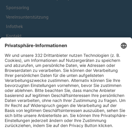
Sponsoring
Vereinsunterstützung
Infothek
Kontakt
HÄUFIG BESUCHTE SEITEN
Pässe und Vereinswechsel
Trainerausbildung
Schulungsangebot Vereinsmitarbeiter
BFV-Geschäftsstellen
Trainerbörse
Login SpielPlus
FOLGE DEM BFV