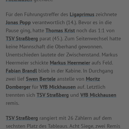
INFOTHEK
SPIELPLUS
Für den Führungstreffer des
Ligaprimus
zeichnete
Jonas Popp
verantwortlich (14.). Bevor es in die
Pause ging, hatte
Thomas Krist
noch das 1:1 von
TSV Straßberg
parat (45.). Zum Seitenwechsel hatte
keine Mannschaft die Oberhand gewonnen.
Unentschieden lautete der Zwischenstand. Markus
Heermeier schickte
Markus Heermeier
aufs Feld.
Fabian Brandl
blieb in der Kabine. In Durchgang
zwei lief
Swen Bertele
anstelle von
Moritz
Domberger
für
VfB Mickhausen
auf. Letztlich
trennten sich
TSV Straßberg
und
VfB Mickhausen
remis.
TSV Straßberg
rangiert mit 26 Zählern auf dem
sechsten Platz des Tableaus. Acht Siege, zwei Remis