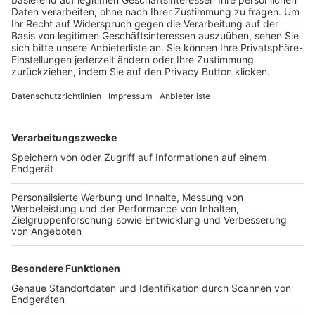
Trainerbörse
Login SpielPlus
FOLGE DEM BFV
TOP-VEREINE
TOP-PARTNER