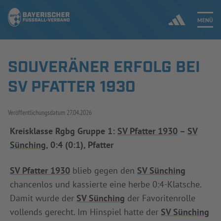
MENÜ
SOUVERÄNER ERFOLG BEI
Jetzt einloggen
SV PFATTER 1930
ERGEBNISSE & WETTBEWERBE
Veröffentlichungsdatum
27.04.2026
NEUIGKEITEN
Kreisklasse Rgbg Gruppe 1:
SV Pfatter 1930
–
SV
Sünching
, 0:4 (0:1), Pfatter
SPIELBETRIEB & VERBANDSLEBEN
AUSBILDUNG & FÖRDERUNG
SV Pfatter 1930
blieb gegen den
SV Sünching
chancenlos und kassierte eine herbe 0:4-Klatsche.
DER VERBAND
Damit wurde der
SV Sünching
der Favoritenrolle
vollends gerecht. Im Hinspiel hatte der
SV Sünching