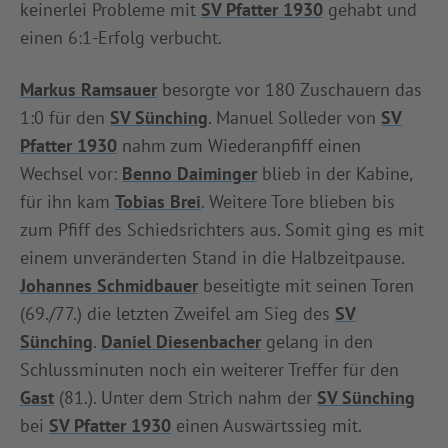
keinerlei Probleme mit
SV Pfatter 1930
gehabt und
INFOTHEK
SPIELPLUS
einen 6:1-Erfolg verbucht.
Markus Ramsauer
besorgte vor 180 Zuschauern das
1:0 für den
SV Sünching
. Manuel Solleder von
SV
Pfatter 1930
nahm zum Wiederanpfiff einen
Wechsel vor:
Benno Daiminger
blieb in der Kabine,
für ihn kam
Tobias Brei
. Weitere Tore blieben bis
zum Pfiff des Schiedsrichters aus. Somit ging es mit
einem unveränderten Stand in die Halbzeitpause.
Johannes Schmidbauer
beseitigte mit seinen Toren
(69./77.) die letzten Zweifel am Sieg des
SV
Sünching
.
Daniel Diesenbacher
gelang in den
Schlussminuten noch ein weiterer Treffer für den
Gast
(81.). Unter dem Strich nahm der
SV Sünching
bei
SV Pfatter 1930
einen Auswärtssieg mit.