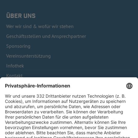
ÜBER UNS
Wer wir sind & wofür wir stehen
Geschäftsstellen und Ansprechpartner
Sponsoring
Vereinsunterstützung
Infothek
Kontakt
HÄUFIG BESUCHTE SEITEN
Pässe und Vereinswechsel
Trainerausbildung
Schulungsangebot Vereinsmitarbeiter
BFV-Geschäftsstellen