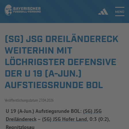
MENÜ
(SG) JSG DREILÄNDERECK
Jetzt einloggen
WEITERHIN MIT
ERGEBNISSE & WETTBEWERBE
LÖCHRIGSTER DEFENSIVE
DER U 19 (A-JUN.)
NEUIGKEITEN
AUFSTIEGSRUNDE BOL
SPIELBETRIEB & VERBANDSLEBEN
AUSBILDUNG & FÖRDERUNG
Veröffentlichungsdatum
27.04.2026
U 19 (A-Jun.) Aufstiegsrunde BOL:
(SG) JSG
DER VERBAND
Dreiländereck
–
(SG) JSG Hofer Land
, 0:3 (0:2),
Regnitzlosau