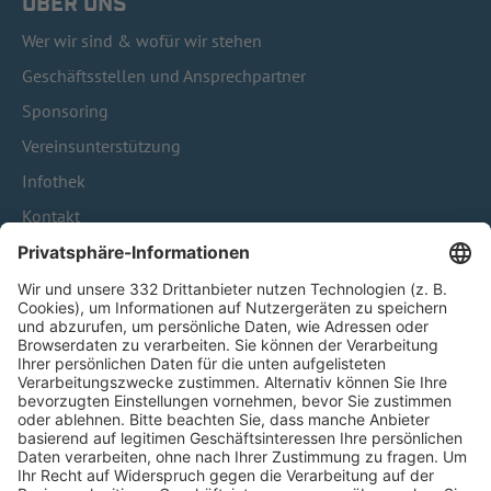
ÜBER UNS
Wer wir sind & wofür wir stehen
Geschäftsstellen und Ansprechpartner
Sponsoring
Vereinsunterstützung
Infothek
Kontakt
HÄUFIG BESUCHTE SEITEN
Pässe und Vereinswechsel
Trainerausbildung
Schulungsangebot Vereinsmitarbeiter
BFV-Geschäftsstellen
Trainerbörse