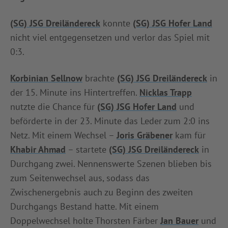
INFOTHEK
SPIELPLUS
(SG) JSG Dreiländereck
konnte
(SG) JSG Hofer Land
nicht viel entgegensetzen und verlor das Spiel mit
0:3.
Korbinian Sellnow
brachte
(SG) JSG Dreiländereck
in
der 15. Minute ins Hintertreffen.
Nicklas Trapp
nutzte die Chance für
(SG) JSG Hofer Land
und
beförderte in der 23. Minute das Leder zum 2:0 ins
Netz. Mit einem Wechsel –
Joris Gräbener
kam für
Khabir Ahmad
– startete
(SG) JSG Dreiländereck
in
Durchgang zwei. Nennenswerte Szenen blieben bis
zum Seitenwechsel aus, sodass das
Zwischenergebnis auch zu Beginn des zweiten
Durchgangs Bestand hatte. Mit einem
Doppelwechsel holte Thorsten Färber
Jan Bauer
und