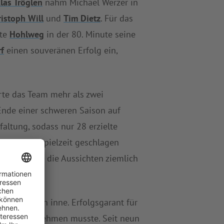
las Tröglen
nahm Michael Werzer in
istoph Will
und
Tim Dietz
. Für das
hte
Hohlweg
in der 80. Minute seine
f
einen souveränen Erfolg ein,
te das Team mehr als zwei
nde einer schweren Saison auf
faltung, sodass nur 28 erzielte
in dieser Spielzeit geschlagen
 kann, sind die Aussichten ziemlich
llenposition inne. Erfolgsgarant für
ntreffer hinnehmen musste. Seit neun