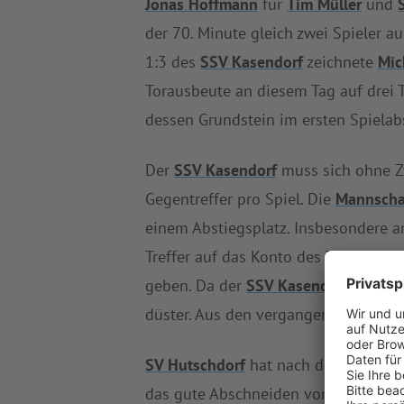
Jonas Hoffmann
für
Tim Müller
und
der 70. Minute gleich zwei Spieler a
1:3 des
SSV Kasendorf
zeichnete
Mic
Torausbeute an diesem Tag auf drei T
dessen Grundstein im ersten Spielab
Der
SSV Kasendorf
muss sich ohne Z
Gegentreffer pro Spiel. Die
Mannscha
einem Abstiegsplatz. Insbesondere 
Treffer auf das Konto des
Heimteams
geben. Da der
SSV Kasendorf
insgesa
düster. Aus den vergangenen fünf Pa
SV Hutschdorf
hat nach dem souverä
das gute Abschneiden von
SV Hutsch