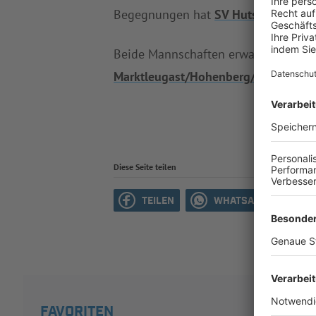
Begegnungen hat
SV Hutschdorf
das 
Beide Mannschaften erwartet nur ei
Marktleugast/Hohenberg/Marienweih
Diese Seite teilen
TEILEN
WHATSAPP
M
FAVORITEN