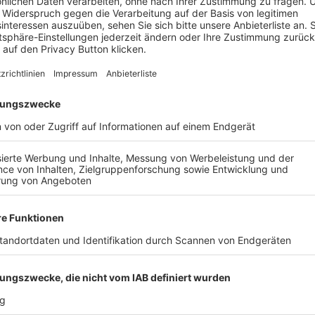
Feld nicht mehr als geschlagene Mannschaft verlassen.
ne kurze Pause. Schon am Sonntag empfängt der
SSV Kase
er I
, während
SV Hutschdorf
am selben Tag gegen
Oberpr
AIL