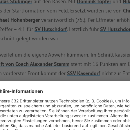
Silas Stübinger
auf den Rasen. Mit
Dominik Töpfer
und
Nik
us der Startformation vom Feld. Ersetzt wurden sie von
Chr
hael Hohenberger
verantwortlich (75.). Per Elfmeter erhö
reffer – 4:1 für
SV Hutschdorf
. Letztlich fuhr
SV Hutschdor
schnitt gelegt worden war.
weifel um die eigene Abwehr kümmern. Im Schnitt kassier
ft von Coach Alexander Stamm
steht mit 16 Punkten am E
an vorderster Front kommt der
SSV Kasendorf
nicht zur Ent
gehen. Der
SSV Kasendorf
musste sich nun schon 15-mal 
mt auch nur vier Siege und vier Unentschieden vorweisen
rtien verbuchte der
SSV Kasendorf
nur vier Zähler.
nen Erfolg über den
SSV Kasendorf
weiter die zweite Tabe
dorf
ist die funktionierende Defensive, die erst 19 Gege