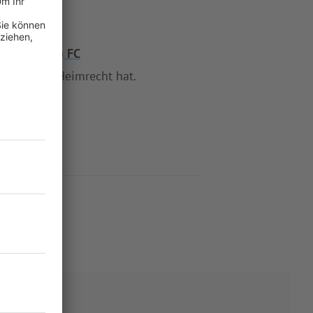
ndorf
(SG1) FC
euschwitz
Heimrecht hat.