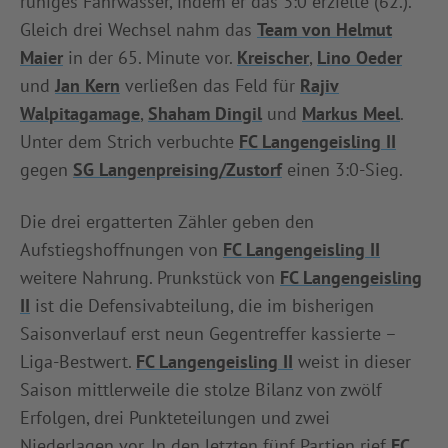
ruhiges Fahrwasser, indem er das 3:0 erzielte (62.).
Gleich drei Wechsel nahm das
Team von Helmut
Maier
in der 65. Minute vor.
Kreischer
,
Lino Oeder
und
Jan Kern
verließen das Feld für
Rajiv
Walpitagamage
,
Shaham Dingil
und
Markus Meel
.
Unter dem Strich verbuchte
FC Langengeisling II
gegen
SG Langenpreising/Zustorf
einen 3:0-Sieg.
Die drei ergatterten Zähler geben den
Aufstiegshoffnungen von
FC Langengeisling II
weitere Nahrung. Prunkstück von
FC Langengeisling
II
ist die Defensivabteilung, die im bisherigen
Saisonverlauf erst neun Gegentreffer kassierte –
Liga-Bestwert.
FC Langengeisling II
weist in dieser
Saison mittlerweile die stolze Bilanz von zwölf
Erfolgen, drei Punkteteilungen und zwei
Niederlagen vor. In den letzten fünf Partien rief
FC