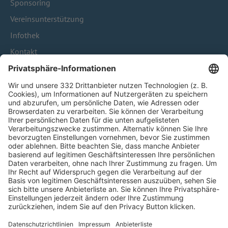
Sponsoring
Vereinsunterstützung
Infothek
Kontakt
HÄUFIG BESUCHTE SEITEN
Pässe und Vereinswechsel
Trainerausbildung
Schulungsangebot Vereinsmitarbeiter
BFV-Geschäftsstellen
Trainerbörse
Login SpielPlus
FOLGE DEM BFV