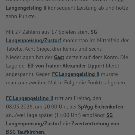
Langengeisling II
konsequent Leistung ab und holte
zehn Punkte.
Mit 27 Zählern aus 17 Spielen steht
SG
Langenpreising/Zustorf
momentan im Mittelfeld der
Tabelle. Acht Siege, drei Remis und sechs
Niederlagen hat der
Gast
derzeit auf dem Konto. Die
Lage der
Elf von Trainer Alexander Lippert
bleibt
angespannt. Gegen
FC Langengeisling II
musste
man zum zweiten Mal in Folge die Punkte abgeben.
FC Langengeisling II
tritt am Freitag, den
08.05.2026, um 20:00 Uhr, bei
SpVgg Eichenkofen
an. Zwei Tage später (15:00 Uhr) empfängt
SG
Langenpreising/Zustorf
die
Zweitvertretung von
BSG Taufkirchen
.