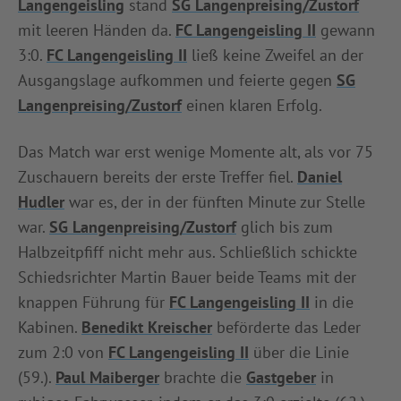
Langengeisling
stand
SG Langenpreising/Zustorf
INFOTHEK
SPIELPLUS
mit leeren Händen da.
FC Langengeisling II
gewann
3:0.
FC Langengeisling II
ließ keine Zweifel an der
Ausgangslage aufkommen und feierte gegen
SG
Langenpreising/Zustorf
einen klaren Erfolg.
Das Match war erst wenige Momente alt, als vor 75
Zuschauern bereits der erste Treffer fiel.
Daniel
Hudler
war es, der in der fünften Minute zur Stelle
war.
SG Langenpreising/Zustorf
glich bis zum
Halbzeitpfiff nicht mehr aus. Schließlich schickte
Schiedsrichter Martin Bauer beide Teams mit der
knappen Führung für
FC Langengeisling II
in die
Kabinen.
Benedikt Kreischer
beförderte das Leder
zum 2:0 von
FC Langengeisling II
über die Linie
(59.).
Paul Maiberger
brachte die
Gastgeber
in