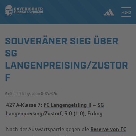
MENÜ
SOUVERÄNER SIEG ÜBER
Jetzt einloggen
SG
ERGEBNISSE & WETTBEWERBE
LANGENPREISING/ZUSTOR
F
NEUIGKEITEN
SPIELBETRIEB & VERBANDSLEBEN
Veröffentlichungsdatum
04.05.2026
AUSBILDUNG & FÖRDERUNG
427 A-Klasse 7:
FC Langengeisling II
–
SG
Langenpreising/Zustorf
, 3:0 (1:0), Erding
DER VERBAND
Nach der Auswärtspartie gegen die
Reserve von FC