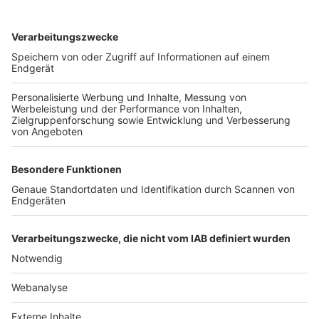
TOP-VEREINE
TOP-PARTNER
SFV
DFB
UEFA
FIFA
Nutzungsbedingungen
Datenschutz
Impressum