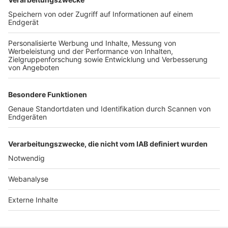
TOP-VEREINE
TOP-PARTNER
SFV
DFB
UEFA
FIFA
Nutzungsbedingungen
Datenschutz
Impressum