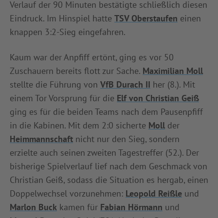
Verlauf der 90 Minuten bestätigte schließlich diesen
INFOTHEK
SPIELPLUS
Eindruck. Im Hinspiel hatte
TSV Oberstaufen
einen
knappen 3:2-Sieg eingefahren.
Kaum war der Anpfiff ertönt, ging es vor 50
Zuschauern bereits flott zur Sache.
Maximilian Moll
stellte die Führung von
VfB Durach II
her (8.). Mit
einem Tor Vorsprung für die
Elf von Christian Geiß
ging es für die beiden Teams nach dem Pausenpfiff
in die Kabinen. Mit dem 2:0 sicherte
Moll
der
Heimmannschaft
nicht nur den Sieg, sondern
erzielte auch seinen zweiten Tagestreffer (52.). Der
bisherige Spielverlauf lief nach dem Geschmack von
Christian Geiß, sodass die Situation es hergab, einen
Doppelwechsel vorzunehmen:
Leopold Reißle
und
Marlon Buck
kamen für
Fabian Hörmann
und