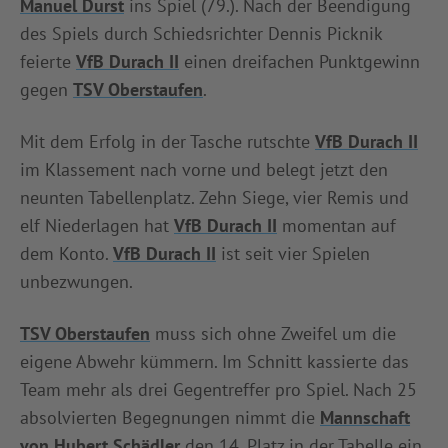
Manuel Durst
ins Spiel (79.). Nach der Beendigung
des Spiels durch Schiedsrichter Dennis Picknik
feierte
VfB Durach II
einen dreifachen Punktgewinn
gegen
TSV Oberstaufen
.
Mit dem Erfolg in der Tasche rutschte
VfB Durach II
im Klassement nach vorne und belegt jetzt den
neunten Tabellenplatz. Zehn Siege, vier Remis und
elf Niederlagen hat
VfB Durach II
momentan auf
dem Konto.
VfB Durach II
ist seit vier Spielen
unbezwungen.
TSV Oberstaufen
muss sich ohne Zweifel um die
eigene Abwehr kümmern. Im Schnitt kassierte das
Team mehr als drei Gegentreffer pro Spiel. Nach 25
absolvierten Begegnungen nimmt die
Mannschaft
von Hubert Schädler
den 14. Platz in der Tabelle ein.