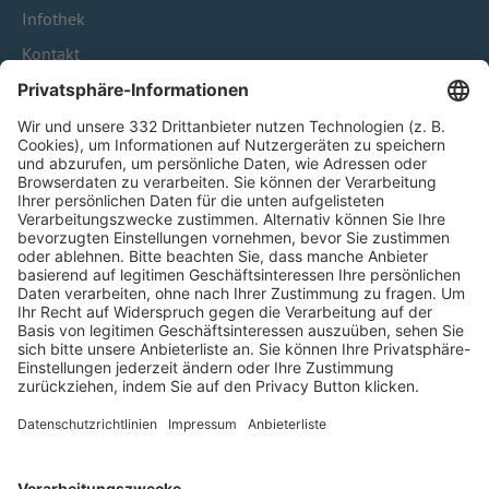
Infothek
Kontakt
HÄUFIG BESUCHTE SEITEN
Pässe und Vereinswechsel
Trainerausbildung
Schulungsangebot Vereinsmitarbeiter
BFV-Geschäftsstellen
Trainerbörse
Login SpielPlus
FOLGE DEM BFV