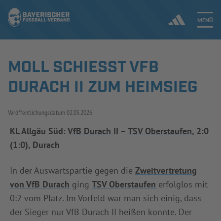
MENÜ
MOLL SCHIESST VFB D
Jetzt einloggen
URACH II ZUM HEIMSIEG
ERGEBNISSE & WETTBEWERBE
Veröffentlichungsdatum
02.05.2026
NEUIGKEITEN
KL Allgäu Süd:
VfB Durach II
–
TSV Oberstaufen
, 2:0
(1:0), Durach
SPIELBETRIEB & VERBANDSLEBEN
AUSBILDUNG & FÖRDERUNG
In der Auswärtspartie gegen die
Zweitvertretung
von VfB Durach
ging
TSV Oberstaufen
erfolglos mit
DER VERBAND
0:2 vom Platz. Im Vorfeld war man sich einig, dass
der Sieger nur VfB Durach II heißen konnte. Der