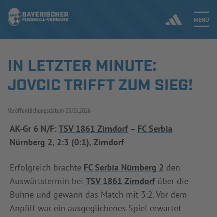
MENÜ
IN LETZTER MINUTE:
Jetzt einloggen
JOVCIC TRIFFT ZUM SIEG!
ERGEBNISSE & WETTBEWERBE
Veröffentlichungsdatum
03.05.2026
NEUIGKEITEN
AK-Gr 6 N/F:
TSV 1861 Zirndorf
–
FC Serbia
Nürnberg 2
, 2:3 (0:1), Zirndorf
SPIELBETRIEB & VERBANDSLEBEN
AUSBILDUNG & FÖRDERUNG
Erfolgreich brachte
FC Serbia Nürnberg 2
den
Auswärtstermin bei
TSV 1861 Zirndorf
über die
DER VERBAND
Bühne und gewann das Match mit 3:2. Vor dem
Anpfiff war ein ausgeglichenes Spiel erwartet