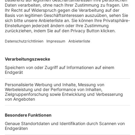
Trainerbörse
Login SpielPlus
FOLGE DEM BFV
TOP-VEREINE
TOP-PARTNER