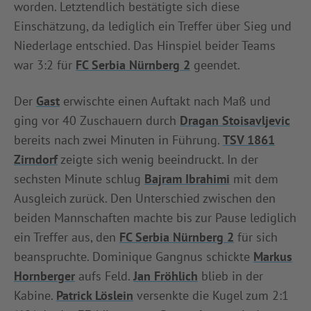
worden. Letztendlich bestätigte sich diese
INFOTHEK
SPIELPLUS
Einschätzung, da lediglich ein Treffer über Sieg und
Niederlage entschied. Das Hinspiel beider Teams
war 3:2 für
FC Serbia Nürnberg 2
geendet.
Der
Gast
erwischte einen Auftakt nach Maß und
ging vor 40 Zuschauern durch
Dragan Stoisavljevic
bereits nach zwei Minuten in Führung.
TSV 1861
Zirndorf
zeigte sich wenig beeindruckt. In der
sechsten Minute schlug
Bajram Ibrahimi
mit dem
Ausgleich zurück. Den Unterschied zwischen den
beiden Mannschaften machte bis zur Pause lediglich
ein Treffer aus, den
FC Serbia Nürnberg 2
für sich
beanspruchte. Dominique Gangnus schickte
Markus
Hornberger
aufs Feld.
Jan Fröhlich
blieb in der
Kabine.
Patrick Löslein
versenkte die Kugel zum 2:1