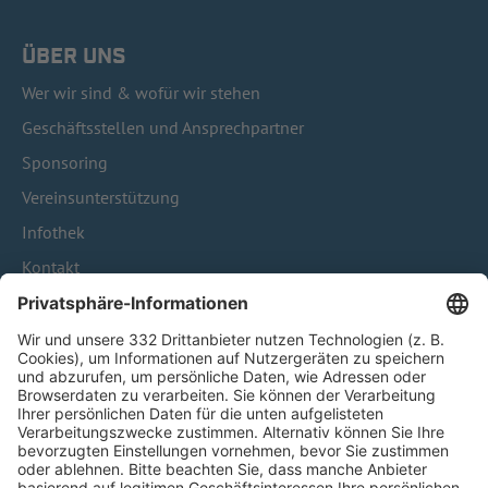
ÜBER UNS
Wer wir sind & wofür wir stehen
Geschäftsstellen und Ansprechpartner
Sponsoring
Vereinsunterstützung
Infothek
Kontakt
HÄUFIG BESUCHTE SEITEN
Pässe und Vereinswechsel
Trainerausbildung
Schulungsangebot Vereinsmitarbeiter
BFV-Geschäftsstellen