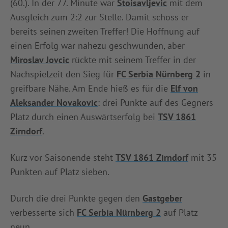
(60.). In der 77. Minute war
Stoisavljevic
mit dem
Ausgleich zum 2:2 zur Stelle. Damit schoss er
bereits seinen zweiten Treffer! Die Hoffnung auf
einen Erfolg war nahezu geschwunden, aber
Miroslav Jovcic
rückte mit seinem Treffer in der
Nachspielzeit den Sieg für
FC Serbia Nürnberg 2
in
greifbare Nähe. Am Ende hieß es für die
Elf von
Aleksander Novakovic
: drei Punkte auf des Gegners
Platz durch einen Auswärtserfolg bei
TSV 1861
Zirndorf
.
Kurz vor Saisonende steht
TSV 1861 Zirndorf
mit 35
Punkten auf Platz sieben.
Durch die drei Punkte gegen den
Gastgeber
verbesserte sich
FC Serbia Nürnberg 2
auf Platz
neun.