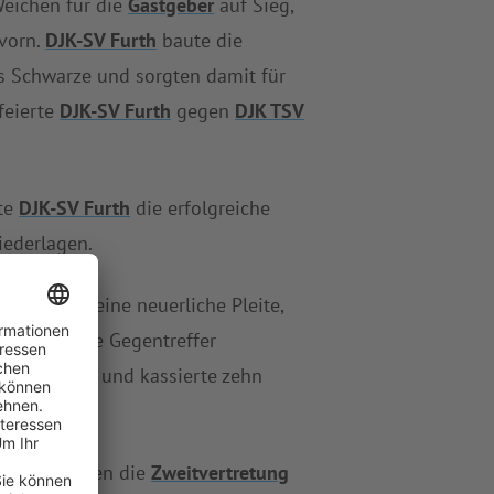
Weichen für die
Gastgeber
auf Sieg,
vorn.
DJK-SV Furth
baute die
ns Schwarze und sorgten damit für
 feierte
DJK-SV Furth
gegen
DJK TSV
te
DJK-SV Furth
die erfolgreiche
iederlagen.
h
setzte es eine neuerliche Pleite,
ato zu viele Gegentreffer
 zwei Siege und kassierte zehn
ben Tag gegen die
Zweitvertretung