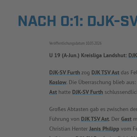
NACH 0:1: DJK-S
Veröffentlichungsdatum
10.05.2026
U 19 (A-Jun.) Kreisliga Landshut:
DJK
DJK-SV Furth
zog
DJK TSV Ast
das Fel
Koslow
. Die Überraschung blieb aus
Ast
hatte
DJK-SV Furth
schlussendlich
Großes Abtasten gab es zwischen de
Führung von
DJK TSV Ast
. Der
Gast
mu
Christian Henter
Janis Philipp
vom Fel