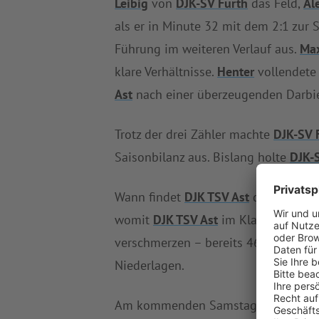
Leibig
von
DJK-SV Furth
das Feld,
Al
als er in Minute 32 mit dem 2:1 zur S
Führung im weiteren Verlauf aus.
Max
klare Verhältnisse.
Henter
vollendete 
Ast
nach einer überzeugenden Darbie
Trotz der drei Zähler machte
DJK-SV 
Saisonbilanz aus. Bislang holte
DJK-
Wann findet
DJK TSV Ast
die Lösung 
womit
DJK TSV Ast
im Klassement wei
verschmerzen – bereits 46-mal war d
Niederlagen.
Am kommenden Samstag trifft
DJK-