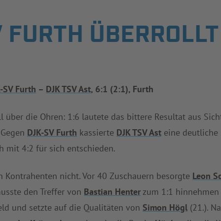
V FURTH ÜBERROLLT
-SV Furth
–
DJK TSV Ast
, 6:1 (2:1), Furth
l über die Ohren: 1:6 lautete das bittere Resultat aus Sic
: Gegen
DJK-SV Furth
kassierte
DJK TSV Ast
eine deutliche 
 mit 4:2 für sich entschieden.
n Kontrahenten nicht. Vor 40 Zuschauern besorgte
Leon S
sste den Treffer von
Bastian Henter
zum 1:1 hinnehmen (
d und setzte auf die Qualitäten von
Simon Högl
(21.). N