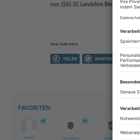
von (SG) SC Landshut-Berg
.
Diese Seite teilen
TEILEN
WHATSAPP
M
FAVORITEN
Spieler
Mannschaft
Wettbewerb