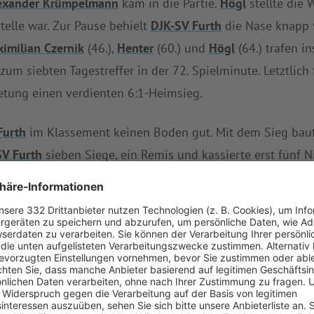
exander Krümpelmann
kam in die Partie.
Högl
stellte die 
telle war. Zur Pause behielt
DJK-SV Furth
die Nase knapp 
imilian Czernik
(46.),
Henter
(60.) und
Högl
(64.) trafen i
zum siebten Tagestreffer in der 72. Spielminute. Letztlich
tung einen verdienten 6:1-Heimsieg.
Furth
im Klassement keinen Boden gut. Mit dem Sieg bau
SV Furth
sieben Siege, ein Remis und kassierte erst fünf N
für die eigene Abwehrmisere? Im Spiel gegen
DJK-SV Furt
ter abrutschte. Die Defensive von
DJK TSV Ast
muss bis d
ies der Fall. In dieser Saison sammelte
DJK TSV Ast
bisher
SV Furth
auf
ETSV 09 Landshut
,
DJK TSV Ast
spielt am sel