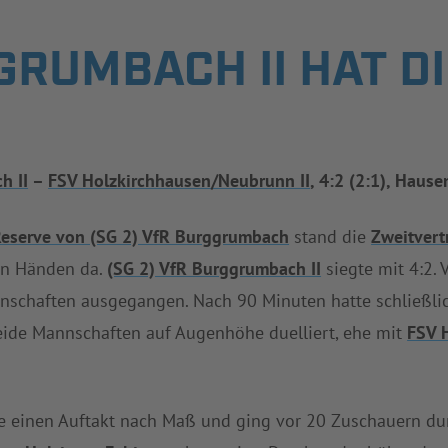
GRUMBACH II HAT D
h II
–
FSV Holzkirchhausen/Neubrunn II
, 4:2 (2:1), Haus
eserve von (SG 2) VfR Burggrumbach
stand die
Zweitvert
en Händen da.
(SG 2) VfR Burggrumbach II
siegte mit 4:2.
nschaften ausgegangen. Nach 90 Minuten hatte schließl
beide Mannschaften auf Augenhöhe duelliert, ehe mit
FSV 
e einen Auftakt nach Maß und ging vor 20 Zuschauern d