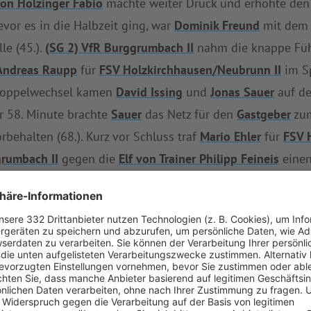
on Holzinger Fabio
machte weiter Druck und erhöhte den S
evor es in die Halbzeit ging, war
Dominik Freund
mit dem 
le (45.).
(SG 2) VfR Burggrumbach II
nahm die knappe Führ
Andreas Raupp
für
FSV Holzkirchhausen/Neubrunn II
im Sp
 Doppelwechsel kamen
David Issing
und
Jonas Sauer
auf de
er 58. Minute brachte
Sauer
das Netz für den
Gastgeber
zum
rbehalten (68.). Kurz vor Schluss traf
Mario Ehler
für
FSV 
grumbach II
gegen die
Elf von Trainer Philipp Feineis
einen
fR Burggrumbach II
mit 24 Punkten den zehnten Tabellenp
auf und kommt nun auf insgesamt sieben Siege, drei Unent
kirchhausen/Neubrunn II
weiterhin den sechsten Tabellenpl
 können für die
Gäste
, sodass man lediglich drei Punkte h