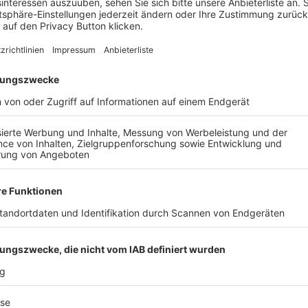
ist
(SG 2) VfR Burggrumbach II
zu
(SG 2) Retzbach-Zelling
 Soccer Club/ TV 73 Würzburg
auf heimischer Anlage.
AIL
Nach der Registrierung kannst du dir Favoriten setzen. So bist du ganz nah an deinen Li
Ligen, die dann direkt hier angezeigt werden.