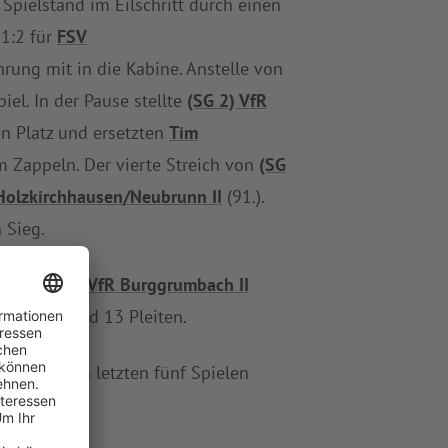
pielstand im Eilschritt durch einen
1:2 für
FSV
ung mit in die Kabine. Anstelle von
iel. In der Pause stellte
(SG 2) VfR
n Platz und ersetzten
Tim
 Zappeln. Der vierte Streich von
(SG
Holzkirchhausen/Neubrunn II
(91.).
 Sieg.
latz.
(SG 2) VfR Burggrumbach II
schieden und 13 Pleiten.
atz. In den letzten fünf Spielen
olte.