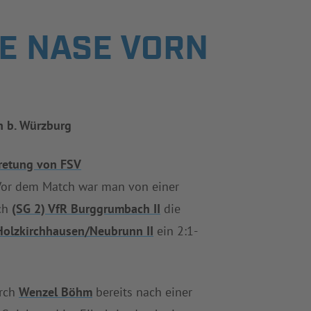
IE NASE VORN
en b. Würzburg
retung von FSV
 Vor dem Match war man von einer
ich
(SG 2) VfR Burggrumbach II
die
Holzkirchhausen/Neubrunn II
ein 2:1-
urch
Wenzel Böhm
bereits nach einer