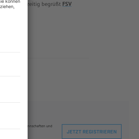
en II
, gleichzeitig begrüßt
FSV
eblingsspielern, Mannschaften und
JETZT REGISTRIEREN