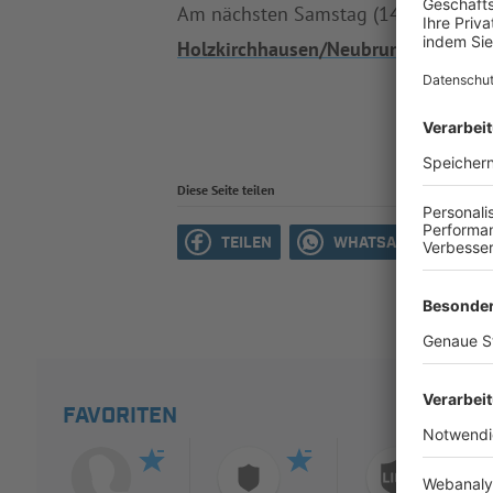
Am nächsten Samstag (14:00 Uhr) re
Holzkirchhausen/Neubrunn II
(SG 1)
Diese Seite teilen
TEILEN
WHATSAPP
M
FAVORITEN