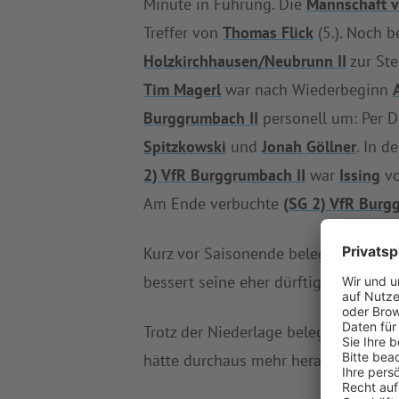
Minute in Führung. Die
Mannschaft v
Treffer von
Thomas Flick
(5.). Noch b
Holzkirchhausen/Neubrunn II
zur Stel
Tim Magerl
war nach Wiederbeginn
Burggrumbach II
personell um: Per
Spitzkowski
und
Jonah Göllner
. In d
2) VfR Burggrumbach II
war
Issing
vo
Am Ende verbuchte
(SG 2) VfR Burg
Kurz vor Saisonende belegt
(SG 2) V
bessert seine eher dürftige Bilanz 
Trotz der Niederlage belegt
FSV Holz
hätte durchaus mehr herausspringen