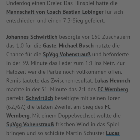
Underdog einen Dreier. Das Hinspiel hatte die
INFOTHEK
SPIELPLUS
Mannschaft von Coach Bastian Lobinger
für sich
entschieden und einen 7:3-Sieg gefeiert.
Johannes Schwirtlich
besorgte vor 150 Zuschauern
das 1:0 für die
Gäste
.
Michael Busch
nutzte die
Chance für die
SpVgg Vohenstrauß
und beförderte
in der 39. Minute das Leder zum 1:1 ins Netz. Zur
Halbzeit war die Partie noch vollkommen offen.
Remis lautete das Zwischenresultat.
Lukas Heinrich
machte in der 51. Minute das 2:1 des
FC Wernberg
perfekt.
Schwirtlich
beseitigte mit seinen Toren
(62./67.) die letzten Zweifel am Sieg des
FC
Wernberg
. Mit einem Doppelwechsel wollte die
SpVgg Vohenstrauß
frischen Wind in das Spiel
bringen und so schickte Martin Schuster
Lucas