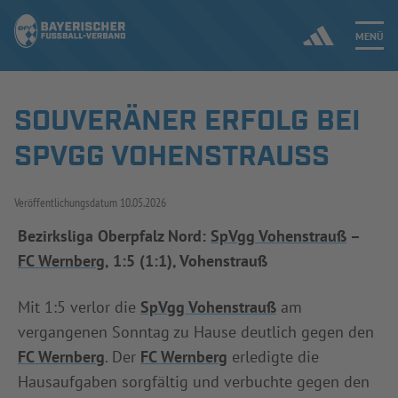
MENÜ
SOUVERÄNER ERFOLG BEI
Jetzt einloggen
SPVGG VOHENSTRAUSS
ERGEBNISSE & WETTBEWERBE
Veröffentlichungsdatum
10.05.2026
NEUIGKEITEN
Bezirksliga Oberpfalz Nord:
SpVgg Vohenstrauß
–
FC Wernberg
, 1:5 (1:1), Vohenstrauß
SPIELBETRIEB & VERBANDSLEBEN
AUSBILDUNG & FÖRDERUNG
Mit 1:5 verlor die
SpVgg Vohenstrauß
am
vergangenen Sonntag zu Hause deutlich gegen den
DER VERBAND
FC Wernberg
. Der
FC Wernberg
erledigte die
Hausaufgaben sorgfältig und verbuchte gegen den