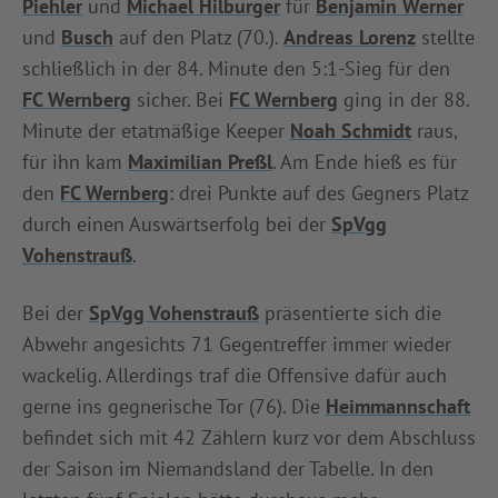
Piehler
und
Michael Hilburger
für
Benjamin Werner
und
Busch
auf den Platz (70.).
Andreas Lorenz
stellte
schließlich in der 84. Minute den 5:1-Sieg für den
FC Wernberg
sicher. Bei
FC Wernberg
ging in der 88.
Minute der etatmäßige Keeper
Noah Schmidt
raus,
für ihn kam
Maximilian Preßl
. Am Ende hieß es für
den
FC Wernberg
: drei Punkte auf des Gegners Platz
durch einen Auswärtserfolg bei der
SpVgg
Vohenstrauß
.
Bei der
SpVgg Vohenstrauß
präsentierte sich die
Abwehr angesichts 71 Gegentreffer immer wieder
wackelig. Allerdings traf die Offensive dafür auch
gerne ins gegnerische Tor (76). Die
Heimmannschaft
befindet sich mit 42 Zählern kurz vor dem Abschluss
der Saison im Niemandsland der Tabelle. In den