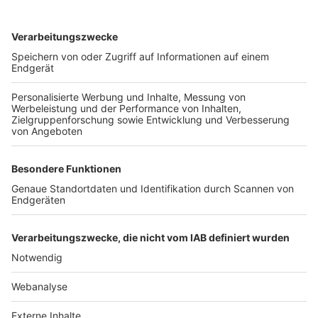
TOP-VEREINE
TOP-PARTNER
SFV
DFB
UEFA
FIFA
Nutzungsbedingungen
Datenschutz
Impressum