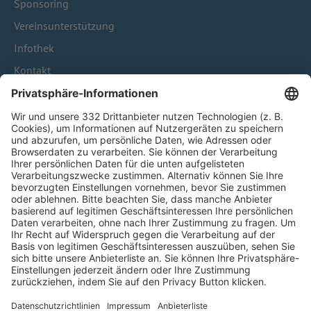
Sponsoring
Vereinsunterstützung
Infothek
Kontakt
HÄUFIG BESUCHTE SEITEN
Pässe und Vereinswechsel
Trainerausbildung
Schulungsangebot Vereinsmitarbeiter
BFV-Geschäftsstellen
Trainerbörse
Login SpielPlus
FOLGE DEM BFV