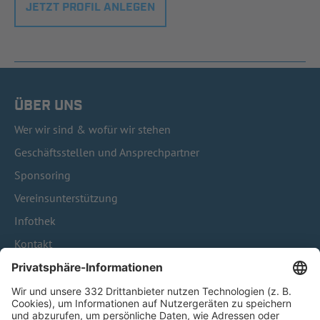
JETZT PROFIL ANLEGEN
ÜBER UNS
Wer wir sind & wofür wir stehen
Geschäftsstellen und Ansprechpartner
Sponsoring
Vereinsunterstützung
Infothek
Kontakt
HÄUFIG BESUCHTE SEITEN
Pässe und Vereinswechsel