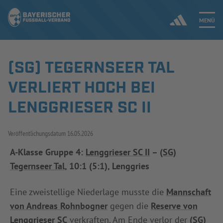
MENÜ
(SG) TEGERNSEER TAL
Jetzt einloggen
VERLIERT HOCH BEI
ERGEBNISSE & WETTBEWERBE
LENGGRIESER SC II
NEUIGKEITEN
Veröffentlichungsdatum
16.05.2026
SPIELBETRIEB & VERBANDSLEBEN
A-Klasse Gruppe 4:
Lenggrieser SC II
–
(SG)
Tegernseer Tal
, 10:1 (5:1), Lenggries
AUSBILDUNG & FÖRDERUNG
Eine zweistellige Niederlage musste die
Mannschaft
DER VERBAND
von Andreas Rohnbogner
gegen die
Reserve von
Lenggrieser SC
verkraften. Am Ende verlor der
(SG)