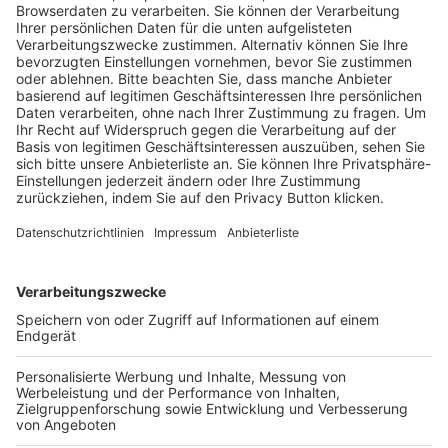
Trainerausbildung
Schulungsangebot Vereinsmitarbeiter
BFV-Geschäftsstellen
Trainerbörse
Login SpielPlus
FOLGE DEM BFV
TOP-VEREINE
TOP-PARTNER