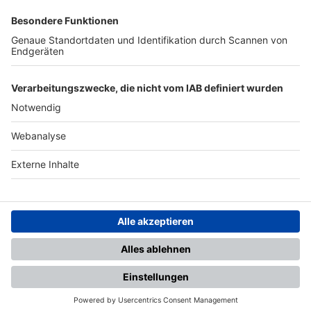
SFV
DFB
UEFA
FIFA
Nutzungsbedingungen
Datenschutz
Impressum