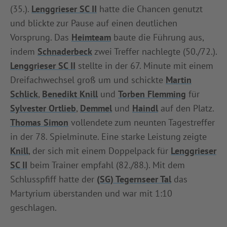
(35.).
Lenggrieser SC II
hatte die Chancen genutzt
und blickte zur Pause auf einen deutlichen
Vorsprung. Das
Heimteam
baute die Führung aus,
indem
Schnaderbeck
zwei Treffer nachlegte (50./72.).
Lenggrieser SC II
stellte in der 67. Minute mit einem
Dreifachwechsel groß um und schickte
Martin
Schlick
,
Benedikt Knill
und
Torben Flemming
für
Sylvester Ortlieb
,
Demmel
und
Haindl
auf den Platz.
Thomas Simon
vollendete zum neunten Tagestreffer
in der 78. Spielminute. Eine starke Leistung zeigte
Knill
, der sich mit einem Doppelpack für
Lenggrieser
SC II
beim Trainer empfahl (82./88.). Mit dem
Schlusspfiff hatte der
(SG) Tegernseer Tal
das
Martyrium überstanden und war mit 1:10
geschlagen.