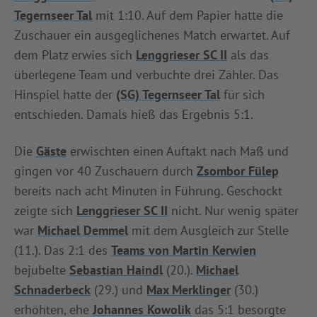
Tegernseer Tal
mit 1:10. Auf dem Papier hatte die
INFOTHEK
SPIELPLUS
Zuschauer ein ausgeglichenes Match erwartet. Auf
dem Platz erwies sich
Lenggrieser SC II
als das
überlegene Team und verbuchte drei Zähler. Das
Hinspiel hatte der
(SG) Tegernseer Tal
für sich
entschieden. Damals hieß das Ergebnis 5:1.
Die
Gäste
erwischten einen Auftakt nach Maß und
gingen vor 40 Zuschauern durch
Zsombor Fülep
bereits nach acht Minuten in Führung. Geschockt
zeigte sich
Lenggrieser SC II
nicht. Nur wenig später
war
Michael Demmel
mit dem Ausgleich zur Stelle
(11.). Das 2:1 des
Teams von Martin Kerwien
bejubelte
Sebastian Haindl
(20.).
Michael
Schnaderbeck
(29.) und
Max Merklinger
(30.)
erhöhten, ehe
Johannes Kowolik
das 5:1 besorgte