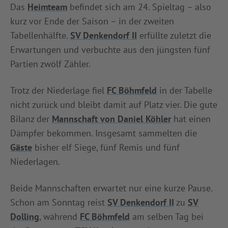
Das
Heimteam
befindet sich am 24. Spieltag – also
kurz vor Ende der Saison – in der zweiten
Tabellenhälfte.
SV Denkendorf II
erfüllte zuletzt die
Erwartungen und verbuchte aus den jüngsten fünf
Partien zwölf Zähler.
Trotz der Niederlage fiel
FC Böhmfeld
in der Tabelle
nicht zurück und bleibt damit auf Platz vier. Die gute
Bilanz der
Mannschaft von Daniel Köhler
hat einen
Dämpfer bekommen. Insgesamt sammelten die
Gäste
bisher elf Siege, fünf Remis und fünf
Niederlagen.
Beide Mannschaften erwartet nur eine kurze Pause.
Schon am Sonntag reist
SV Denkendorf II
zu
SV
Dolling
, während
FC Böhmfeld
am selben Tag bei