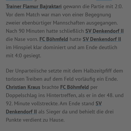
Trainer Flamur Bajraktari
gewann die Partie mit 2:0.
INFOTHEK
SPIELPLUS
Vor dem Match war man von einer Begegnung
zweier ebenbürtiger Mannschaften ausgegangen.
Nach 90 Minuten hatte schließlich
SV Denkendorf II
die Nase vorn.
FC Böhmfeld
hatte
SV Denkendorf II
im Hinspiel klar dominiert und am Ende deutlich
mit 4:0 gesiegt.
Der Unparteiische setzte mit dem Halbzeitpfiff dem
torlosen Treiben auf dem Feld vorläufig ein Ende.
Christian Kraus
brachte
FC Böhmfeld
per
Doppelschlag ins Hintertreffen, als er in der 48. und
92. Minute vollstreckte. Am Ende stand
SV
Denkendorf II
als Sieger da und behielt die drei
Punkte verdient zu Hause.