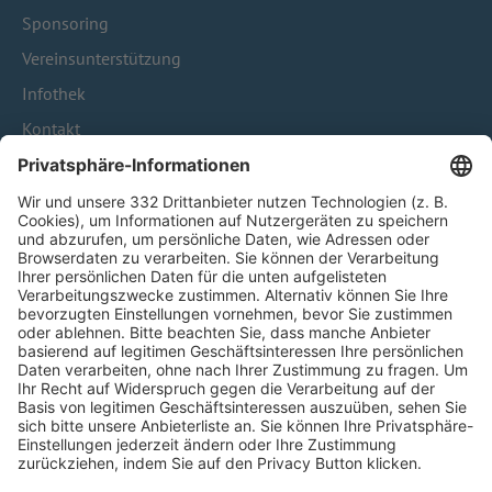
Sponsoring
Vereinsunterstützung
Infothek
Kontakt
HÄUFIG BESUCHTE SEITEN
Pässe und Vereinswechsel
Trainerausbildung
Schulungsangebot Vereinsmitarbeiter
BFV-Geschäftsstellen
Trainerbörse
Login SpielPlus
FOLGE DEM BFV