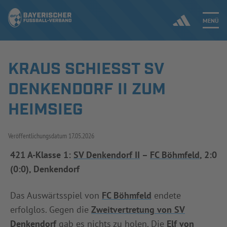
MENÜ
KRAUS SCHIESST SV D
Jetzt einloggen
ENKENDORF II ZUM H
ERGEBNISSE & WETTBEWERBE
EIMSIEG
NEUIGKEITEN
Veröffentlichungsdatum
17.05.2026
SPIELBETRIEB & VERBANDSLEBEN
421 A-Klasse 1:
SV Denkendorf II
–
FC Böhmfeld
, 2:0
(0:0), Denkendorf
AUSBILDUNG & FÖRDERUNG
Das Auswärtsspiel von
FC Böhmfeld
endete
DER VERBAND
erfolglos. Gegen die
Zweitvertretung von SV
Denkendorf
gab es nichts zu holen. Die
Elf von