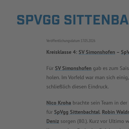
SPVGG SITTENB
Veröffentlichungsdatum
17.05.2026
Kreisklasse 4:
SV Simonshofen
–
SpV
Für
SV Simonshofen
gab es zum Sai
holen. Im Vorfeld war man sich einig
schließlich diesen Eindruck.
Nico Kroha
brachte sein Team in der 2
für
SpVgg Sittenbachtal
.
Robin Wald
Deniz
sorgen (80.). Kurz vor Ultimo 