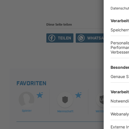
Diese Seite teilen
TEILEN
WHATSAPP
M
FAVORITEN
Spieler
Mannschaft
Wettbewerb