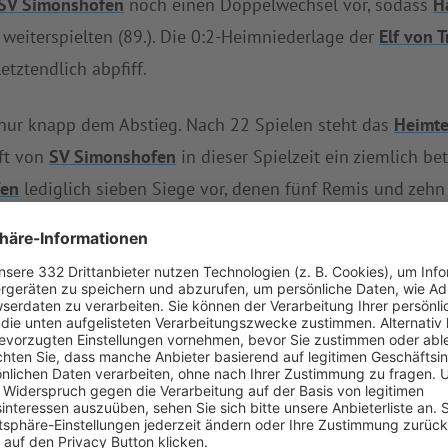
SV Simonshofen
noch einen Doppelwechsel vor, sodass
H
weiterspielten (89.). Die 0:2-Heimniederlage der
Elf von 
etztendlich abpfiff.
nur knapp dem Abstieg. Nach 22 Spielen steht das
Heimt
ft von
SV Simonshofen
in dieser Spielzeit ein ziemlich be
fen
lediglich sieben Siege vor, denen fünf Remis und zeh
autet die jüngste Bilanz von
SV Simonshofen
der nun abge
ttenbachtal
auf dem dritten Tabellenplatz. Bei
SpVgg Sitt
Spiele gewinnt, die Abwehr aber Meisterschaften. Mit ger
ive der Kreisklasse 4. Im gesamten Saisonverlauf holte
S
iederlagen hinnehmen.
SpVgg Sittenbachtal
erfüllte zulet