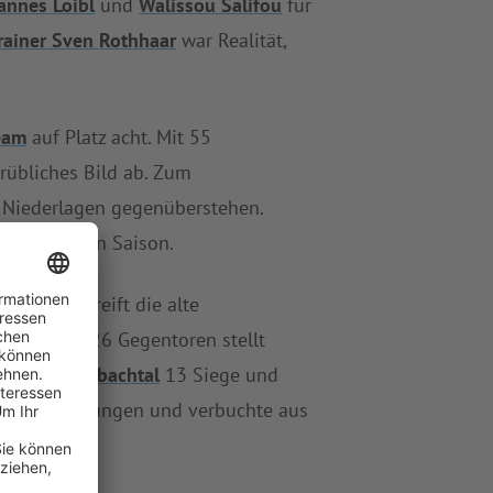
annes Loibl
und
Walissou Salifou
für
Trainer Sven Rothhaar
war Realität,
eam
auf Platz acht. Mit 55
trübliches Bild ab. Zum
n Niederlagen gegenüberstehen.
schlossenen Saison.
enbachtal
greift die alte
ade einmal 26 Gegentoren stellt
pVgg Sittenbachtal
13 Siege und
zt die Erwartungen und verbuchte aus