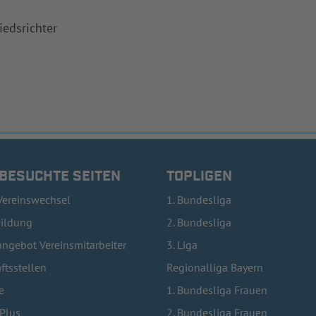
iedsrichter
 BESUCHTE SEITEN
TOPLIGEN
Vereinswechsel
1. Bundesliga
bildung
2. Bundesliga
ngebot Vereinsmitarbeiter
3. Liga
ftsstellen
Regionalliga Bayern
e
1. Bundesliga Frauen
lPlus
2. Bundesliga Frauen