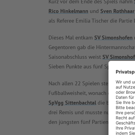
Kurz vor dem Ende des Spiels nahm
Rico Hinkelmann
und
Sven Rothhaar
als Referee Emilia Tischer die Partie l
Dieses Mal entkam
SV Simonshofen
Gegentoren gab die Hintermannscha
Saisonabschluss weist
SV Simonsho
Sieben Punkte aus fünf Spielen, so l
Nach allen 22 Spielen steht
SpVgg Si
Fußballweisheit, wonach der Angriff 
SpVgg Sittenbachtal
die beste Defens
drei Remis und musste nur sechs N
den jüngsten fünf Partien elf Zähler.