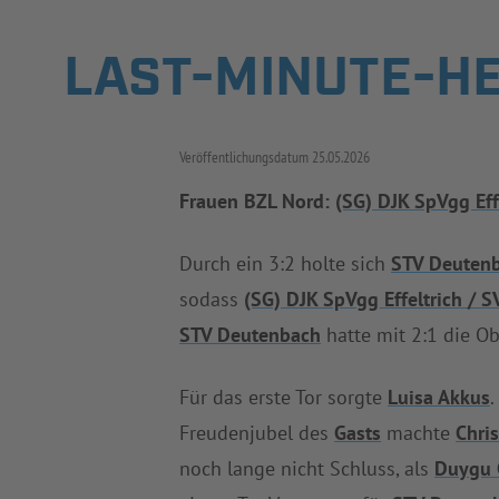
LAST-MINUTE-HE
Veröffentlichungsdatum
25.05.2026
Frauen BZL Nord:
(SG) DJK SpVgg Eff
Durch ein 3:2 holte sich
STV Deuten
sodass
(SG) DJK SpVgg Effeltrich / S
STV Deutenbach
hatte mit 2:1 die O
Für das erste Tor sorgte
Luisa Akkus
.
Freudenjubel des
Gasts
machte
Chris
noch lange nicht Schluss, als
Duygu 