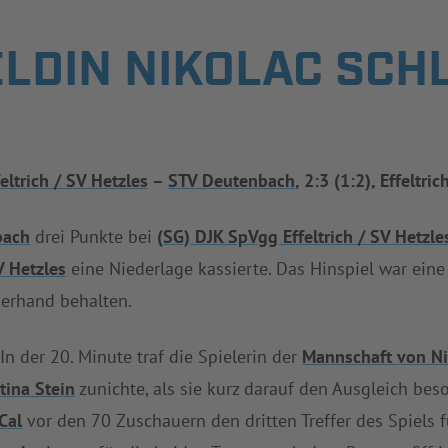
LDIN NIKOLAC SCHL
eltrich / SV Hetzles
–
STV Deutenbach
, 2:3 (1:2), Effeltric
bach
drei Punkte bei
(SG) DJK SpVgg Effeltrich / SV Hetzle
V Hetzles
eine Niederlage kassierte. Das Hinspiel war ei
berhand behalten.
 In der 20. Minute traf die Spielerin der
Mannschaft von Ni
tina Stein
zunichte, als sie kurz darauf den Ausgleich bes
Cal
vor den 70 Zuschauern den dritten Treffer des Spiels 