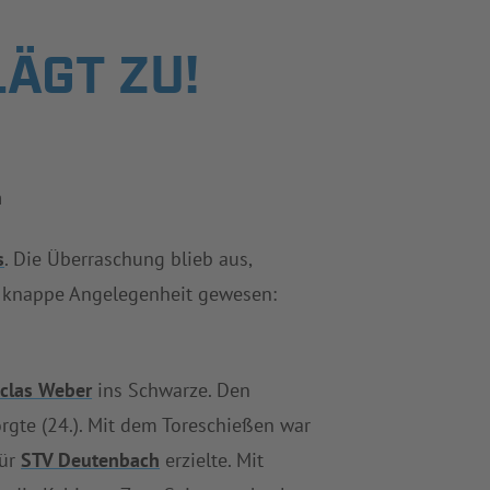
ÄGT ZU!
h
s
. Die Überraschung blieb aus,
ne knappe Angelegenheit gewesen:
clas Weber
ins Schwarze. Den
orgte (24.). Mit dem Toreschießen war
für
STV Deutenbach
erzielte. Mit