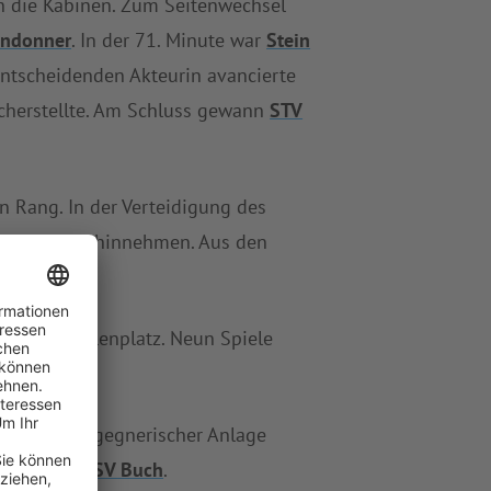
n die Kabinen. Zum Seitenwechsel
endonner
. In der 71. Minute war
Stein
lentscheidenden Akteurin avancierte
cherstellte. Am Schluss gewann
STV
n Rang. In der Verteidigung des
ison bereits hinnehmen. Aus den
itten Tabellenplatz. Neun Spiele
fhausen
auf gegnerischer Anlage
 TSV Sack/TSV Buch
.