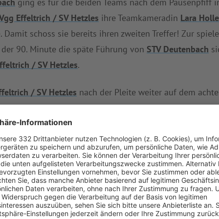
bach
ging es für die beiden Teams nach dem Pausenpfiff i
Vgg Effeltrich / SV Hetzles
ihre Teamkameradin
Lara Holl
. Damit schoss sie bereits ihren zweiten Treffer! Zur spie
in der 90. Minute die späte Führung von
STV Deutenbach
si
feltrich / SV Hetzles
.
feltrich / SV Hetzles
nach der Pleite weiter auf dem achte
z und gar nicht: 53 Gegentreffer musste sie in dieser Sa
 der
Gastgeber
nur vier Zähler.
 Erfolg über
(SG) DJK SpVgg Effeltrich / SV Hetzles
den dr
eutenbach
ungeschlagen ist.
 Effeltrich / SV Hetzles
ist
(SG) 1. FC Burk/DJK FC Schlai
sst sich zur selben Zeit mit der
Zweitvertretung von (SG)