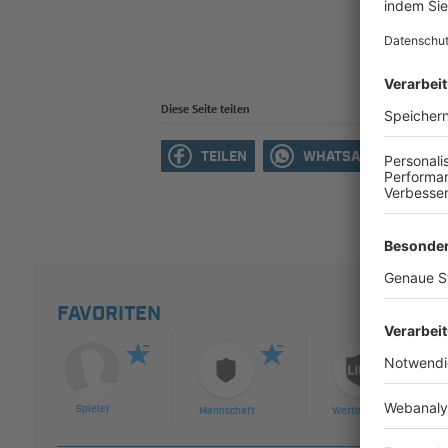
Diese Seite teilen
TEILEN
WHATSAPP
M
FAVORITEN
Spieler
Mannschaft
Wettbewerb