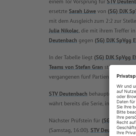
einem Tor Vorsprung für
STV Deuten
ersetzte
Sarah Löwe
von
(SG) DJK Sp
mit dem Ausgleich zum 2:2 zur Stelle
Julia Nikolac
, die mit ihrem Treffer 
Deutenbach
gegen
(SG) DJK SpVgg Ef
In der Tabelle liegt
(SG) DJK SpVgg Ef
Teams von Stefan Gran
stimmt es gan
vergangenen fünf Partien verbuchte
STV Deutenbach
behauptet nach dem
währt bereits die Serie, in der
STV D
Nächster Prüfstein für
(SG) DJK SpVgg
(Samstag, 16:00).
STV Deutenbach
mi