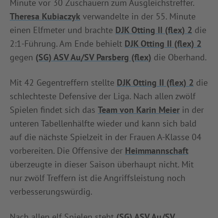
Minute vor 30 Zuschauern zum Ausgleichstreffer.
Theresa Kubiaczyk
verwandelte in der 55. Minute
einen Elfmeter und brachte
DJK Otting II (flex) 2
die
2:1-Führung. Am Ende behielt
DJK Otting II (flex) 2
gegen
(SG) ASV Au/SV Parsberg (flex)
die Oberhand.
Mit 42 Gegentreffern stellte
DJK Otting II (flex) 2
die
schlechteste Defensive der Liga. Nach allen zwölf
Spielen findet sich das
Team von Karin Meier
in der
unteren Tabellenhälfte wieder und kann sich bald
auf die nächste Spielzeit in der Frauen A-Klasse 04
vorbereiten. Die Offensive der
Heimmannschaft
überzeugte in dieser Saison überhaupt nicht. Mit
nur zwölf Treffern ist die Angriffsleistung noch
verbesserungswürdig.
Nach allen elf Spielen steht
(SG) ASV Au/SV