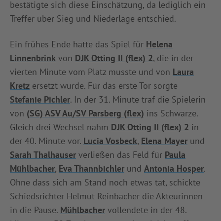
bestätigte sich diese Einschätzung, da lediglich ein
INFOTHEK
SPIELPLUS
Treffer über Sieg und Niederlage entschied.
Ein frühes Ende hatte das Spiel für
Helena
Linnenbrink
von
DJK Otting II (flex) 2
, die in der
vierten Minute vom Platz musste und von
Laura
Kretz
ersetzt wurde. Für das erste Tor sorgte
Stefanie Pichler
. In der 31. Minute traf die Spielerin
von
(SG) ASV Au/SV Parsberg (flex)
ins Schwarze.
Gleich drei Wechsel nahm
DJK Otting II (flex) 2
in
der 40. Minute vor.
Lucia Vosbeck
,
Elena Mayer
und
Sarah Thalhauser
verließen das Feld für
Paula
Mühlbacher
,
Eva Thannbichler
und
Antonia Hosper
.
Ohne dass sich am Stand noch etwas tat, schickte
Schiedsrichter Helmut Reinbacher die Akteurinnen
in die Pause.
Mühlbacher
vollendete in der 48.