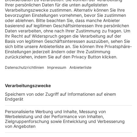
Trainerausbildung
Schulungsangebot Vereinsmitarbeiter
BFV-Geschäftsstellen
Trainerbörse
Login SpielPlus
FOLGE DEM BFV
TOP-VEREINE
TOP-PARTNER