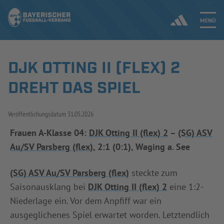
MENÜ
DJK OTTING II (FLEX) 2
Jetzt einloggen
DREHT DAS SPIEL
ERGEBNISSE & WETTBEWERBE
Veröffentlichungsdatum
31.05.2026
NEUIGKEITEN
Frauen A-Klasse 04:
DJK Otting II (flex) 2
–
(SG) ASV
Au/SV Parsberg (flex)
, 2:1 (0:1), Waging a. See
SPIELBETRIEB & VERBANDSLEBEN
AUSBILDUNG & FÖRDERUNG
(SG) ASV Au/SV Parsberg (flex)
steckte zum
Saisonausklang bei
DJK Otting II (flex) 2
eine 1:2-
DER VERBAND
Niederlage ein. Vor dem Anpfiff war ein
ausgeglichenes Spiel erwartet worden. Letztendlich