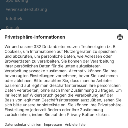
Sponsoring
Vereinsunterstützung
Infothek
Kontakt
HÄUFIG BESUCHTE SEITEN
Pässe und Vereinswechsel
Trainerausbildung
Schulungsangebot Vereinsmitarbeiter
BFV-Geschäftsstellen
Trainerbörse
Login SpielPlus
FOLGE DEM BFV