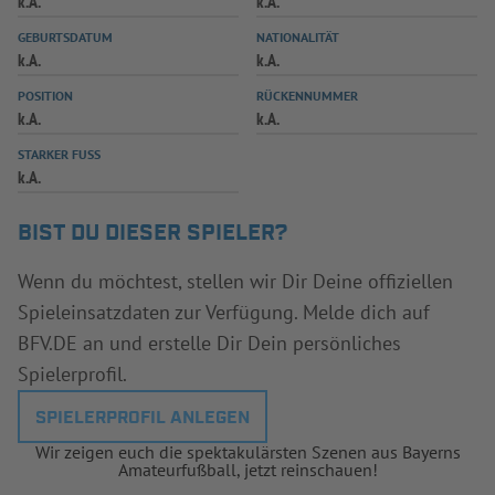
k.A.
k.A.
INFOTHEK
SPIELPLUS
GEBURTSDATUM
NATIONALITÄT
k.A.
k.A.
POSITION
RÜCKENNUMMER
k.A.
k.A.
STARKER FUSS
k.A.
BIST DU DIESER SPIELER?
Wenn du möchtest, stellen wir Dir Deine offiziellen
Spieleinsatzdaten zur Verfügung. Melde dich auf
BFV.DE an und erstelle Dir Dein persönliches
Spielerprofil.
SPIELERPROFIL ANLEGEN
Wir zeigen euch die spektakulärsten Szenen aus Bayerns
Amateurfußball, jetzt reinschauen!