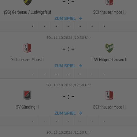
-
:
-
(SG) Gerberau /
Ludwigsfeld
SC Inhauser Moos II
ZUM SPIEL
-
-
-
-
-
-
-
SO..
11.10.2026 /10:30 Uhr
-
:
-
SC Inhauser Moos II
TSV Hilgertshausen II
ZUM SPIEL
-
-
-
-
-
-
-
SO..
18.10.2026 /12:30 Uhr
-
:
-
SV Günding II
SC Inhauser Moos II
ZUM SPIEL
-
-
-
-
-
-
-
SO..
25.10.2026 /11:30 Uhr