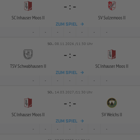
-
:
-
SC Inhauser Moos II
SV Sulzemoos II
ZUM SPIEL
-
-
-
-
-
-
-
SO..
08.11.2026 /11:30 Uhr
-
:
-
TSV Schwabhausen II
SC Inhauser Moos II
ZUM SPIEL
-
-
-
-
-
-
-
SO..
14.03.2027 /11:30 Uhr
-
:
-
SC Inhauser Moos II
SV Weichs II
ZUM SPIEL
-
-
-
-
-
-
-