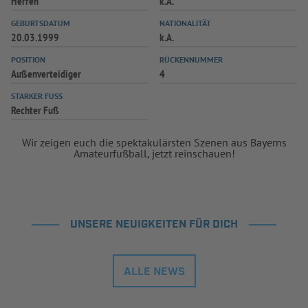
Herren
k.A.
INFOTHEK
SPIELPLUS
GEBURTSDATUM
NATIONALITÄT
20.03.1999
k.A.
POSITION
RÜCKENNUMMER
Außenverteidiger
4
STARKER FUSS
Rechter Fuß
Wir zeigen euch die spektakulärsten Szenen aus Bayerns
Amateurfußball, jetzt reinschauen!
UNSERE NEUIGKEITEN FÜR DICH
ALLE NEWS