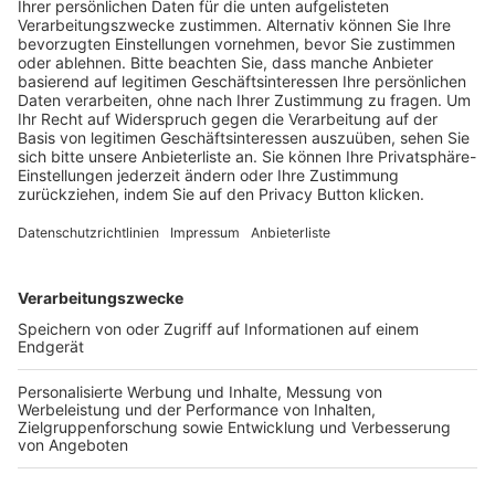
Schulungsangebot Vereinsmitarbeiter
BFV-Geschäftsstellen
Trainerbörse
Login SpielPlus
FOLGE DEM BFV
TOP-VEREINE
TOP-PARTNER