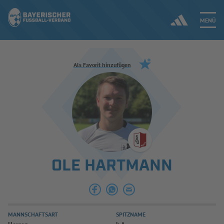
MENÜ
Jetzt einloggen
Als Favorit hinzufügen
ERGEBNISSE & WETTBEWERBE
NEUIGKEITEN
SPIELBETRIEB & VERBANDSLEBEN
OLE HARTMANN
AUSBILDUNG & FÖRDERUNG
DER VERBAND
MANNSCHAFTSART
SPITZNAME