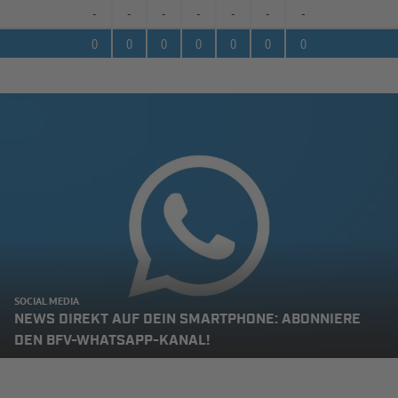
-
-
-
-
-
-
-
0
0
0
0
0
0
0
SOCIAL MEDIA
NEWS DIREKT AUF DEIN SMARTPHONE: ABONNIERE
DEN BFV-WHATSAPP-KANAL!