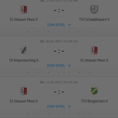
SA..
27.03.2027 /11:30 Uhr
-
:
-
SC Inhauser Moos II
TSV Schwabhausen II
ZUM SPIEL
-
-
-
-
-
-
-
SO..
04.04.2027 /11:00 Uhr
-
:
-
SV Ampermoching II
SC Inhauser Moos II
ZUM SPIEL
-
-
-
-
-
-
-
SO..
11.04.2027 /10:30 Uhr
-
:
-
SC Inhauser Moos II
TSV Bergkirchen II
ZUM SPIEL
-
-
-
-
-
-
-