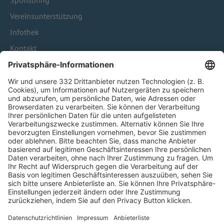
Sponsoring
Vereinsunterstützung
Infothek
Kontakt
HÄUFIG BESUCHTE SEITEN
Pässe und Vereinswechsel
Trainerausbildung
Schulungsangebot Vereinsmitarbeiter
BFV-Geschäftsstellen
Trainerbörse
Login SpielPlus
FOLGE DEM BFV