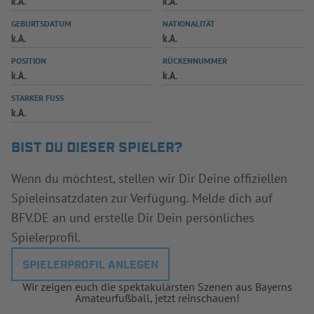
k.A.
k.A.
INFOTHEK
SPIELPLUS
GEBURTSDATUM
NATIONALITÄT
k.A.
k.A.
POSITION
RÜCKENNUMMER
k.A.
k.A.
STARKER FUSS
k.A.
BIST DU DIESER SPIELER?
Wenn du möchtest, stellen wir Dir Deine offiziellen
Spieleinsatzdaten zur Verfügung. Melde dich auf
BFV.DE an und erstelle Dir Dein persönliches
Spielerprofil.
SPIELERPROFIL ANLEGEN
Wir zeigen euch die spektakulärsten Szenen aus Bayerns
Amateurfußball, jetzt reinschauen!