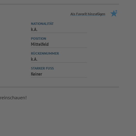
Als Favorit hinzufügen
NATIONALITÄT
k.A.
POSITION
Mittelfeld
RÜCKENNUMMER
k.A.
STARKER FUSS
Keiner
 reinschauen!