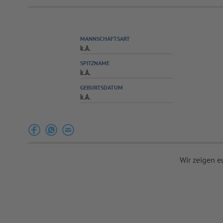
MANNSCHAFTSART
k.A.
SPITZNAME
k.A.
GEBURTSDATUM
k.A.
Wir zeigen e