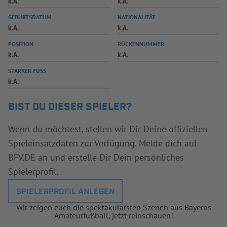
k.A.
k.A.
INFOTHEK
SPIELPLUS
GEBURTSDATUM
NATIONALITÄT
k.A.
k.A.
POSITION
RÜCKENNUMMER
k.A.
k.A.
STARKER FUSS
k.A.
BIST DU DIESER SPIELER?
Wenn du möchtest, stellen wir Dir Deine offiziellen
Spieleinsatzdaten zur Verfügung. Melde dich auf
BFV.DE an und erstelle Dir Dein persönliches
Spielerprofil.
SPIELERPROFIL ANLEGEN
Wir zeigen euch die spektakulärsten Szenen aus Bayerns
Amateurfußball, jetzt reinschauen!