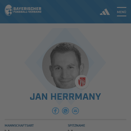
MENÜ
Jetzt einloggen
ERGEBNISSE & WETTBEWERBE
NEUIGKEITEN
SPIELBETRIEB & VERBANDSLEBEN
JAN HERRMANY
AUSBILDUNG & FÖRDERUNG
DER VERBAND
MANNSCHAFTSART
SPITZNAME