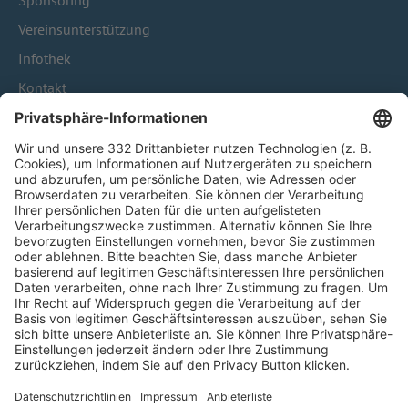
Sponsoring
Vereinsunterstützung
Infothek
Kontakt
HÄUFIG BESUCHTE SEITEN
Pässe und Vereinswechsel
Trainerausbildung
Schulungsangebot Vereinsmitarbeiter
BFV-Geschäftsstellen
Trainerbörse
Login SpielPlus
FOLGE DEM BFV