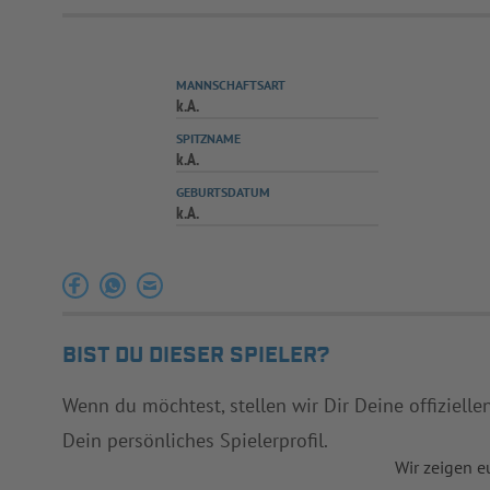
MANNSCHAFTSART
k.A.
SPITZNAME
k.A.
GEBURTSDATUM
k.A.
BIST DU DIESER SPIELER?
Wenn du möchtest, stellen wir Dir Deine offizielle
Dein persönliches Spielerprofil.
Wir zeigen e