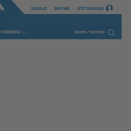
SPIELPLUS
INFOTHEK
JETZT EINLOGGEN
R VERBAND
Suche / Vereine