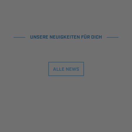
UNSERE NEUIGKEITEN FÜR DICH
ALLE NEWS