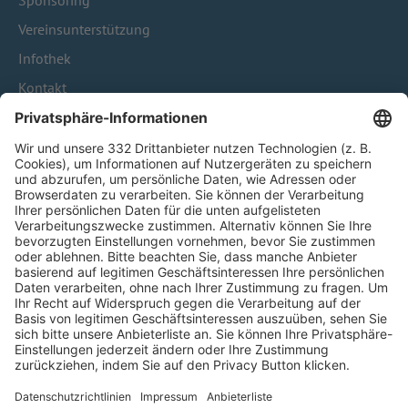
Sponsoring
Vereinsunterstützung
Infothek
Kontakt
HÄUFIG BESUCHTE SEITEN
Pässe und Vereinswechsel
Trainerausbildung
Schulungsangebot Vereinsmitarbeiter
BFV-Geschäftsstellen
Trainerbörse
Login SpielPlus
FOLGE DEM BFV