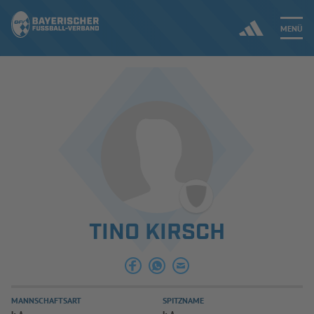
MENÜ
Jetzt einloggen
ERGEBNISSE & WETTBEWERBE
NEUIGKEITEN
SPIELBETRIEB & VERBANDSLEBEN
TINO KIRSCH
AUSBILDUNG & FÖRDERUNG
DER VERBAND
MANNSCHAFTSART
SPITZNAME