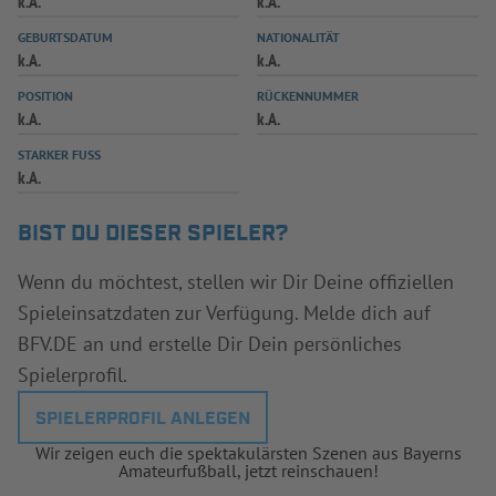
k.A.
k.A.
INFOTHEK
SPIELPLUS
GEBURTSDATUM
NATIONALITÄT
k.A.
k.A.
POSITION
RÜCKENNUMMER
k.A.
k.A.
STARKER FUSS
k.A.
BIST DU DIESER SPIELER?
Wenn du möchtest, stellen wir Dir Deine offiziellen
Spieleinsatzdaten zur Verfügung. Melde dich auf
BFV.DE an und erstelle Dir Dein persönliches
Spielerprofil.
SPIELERPROFIL ANLEGEN
Wir zeigen euch die spektakulärsten Szenen aus Bayerns
Amateurfußball, jetzt reinschauen!