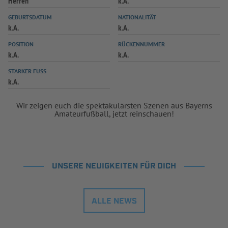
Herren
k.A.
GEBURTSDATUM
NATIONALITÄT
k.A.
k.A.
POSITION
RÜCKENNUMMER
k.A.
k.A.
STARKER FUSS
k.A.
Wir zeigen euch die spektakulärsten Szenen aus Bayerns
Amateurfußball, jetzt reinschauen!
UNSERE NEUIGKEITEN FÜR DICH
ALLE NEWS