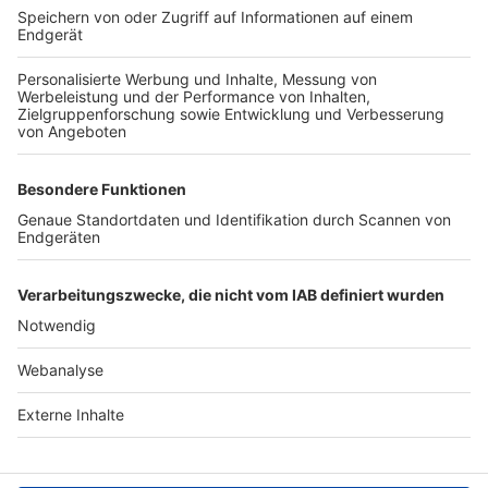
TOP-VEREINE
TOP-PARTNER
SFV
DFB
UEFA
FIFA
Nutzungsbedingungen
Datenschutz
Impressum