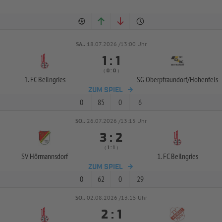
SA..
18.07.2026 /13:00 Uhr


:
( 
 )
:
1. FC Beilngries
SG Oberpfraundorf/
Hohenfels
ZUM SPIEL
0
85
0
6
SO..
26.07.2026 /13:15 Uhr


:
( 
 )
:
SV Hörmannsdorf
1. FC Beilngries
ZUM SPIEL
0
62
0
29
SO..
02.08.2026 /13:15 Uhr


: