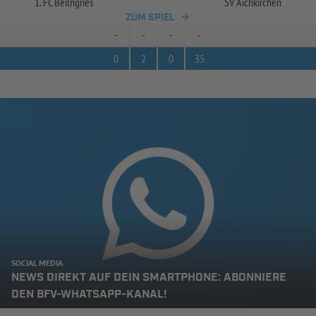
1. FC Beilngries
SV Aichkirchen
ZUM SPIEL
-
-
-
-
0
2
0
35
SOCIAL MEDIA
NEWS DIREKT AUF DEIN SMARTPHONE: ABONNIERE
DEN BFV-WHATSAPP-KANAL!