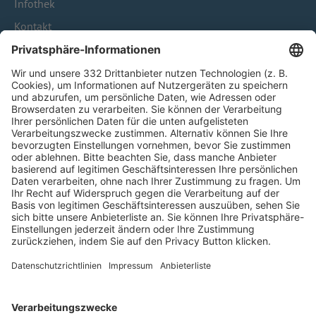
Infothek
Kontakt
HÄUFIG BESUCHTE SEITEN
Pässe und Vereinswechsel
Trainerausbildung
Schulungsangebot Vereinsmitarbeiter
BFV-Geschäftsstellen
Trainerbörse
Login SpielPlus
FOLGE DEM BFV