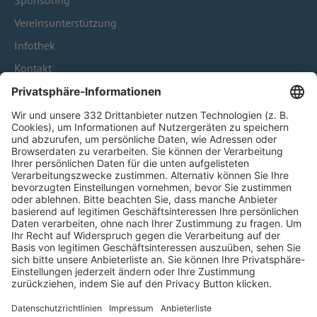
Sponsoring
Vereinsunterstützung
Infothek
Kontakt
HÄUFIG BESUCHTE SEITEN
Pässe und Vereinswechsel
Trainerausbildung
Schulungsangebot Vereinsmitarbeiter
BFV-Geschäftsstellen
Trainerbörse
Login SpielPlus
FOLGE DEM BFV