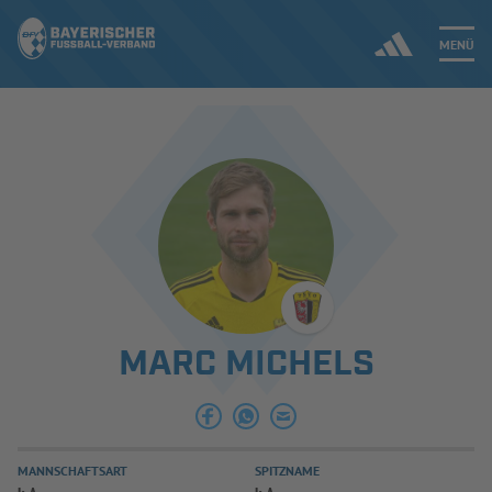
MENÜ
Jetzt einloggen
ERGEBNISSE & WETTBEWERBE
NEUIGKEITEN
SPIELBETRIEB & VERBANDSLEBEN
MARC MICHELS
AUSBILDUNG & FÖRDERUNG
DER VERBAND
MANNSCHAFTSART
SPITZNAME