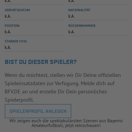
k.A.
k.A.
INFOTHEK
SPIELPLUS
GEBURTSDATUM
NATIONALITÄT
k.A.
k.A.
POSITION
RÜCKENNUMMER
k.A.
k.A.
STARKER FUSS
k.A.
BIST DU DIESER SPIELER?
Wenn du möchtest, stellen wir Dir Deine offiziellen
Spieleinsatzdaten zur Verfügung. Melde dich auf
BFV.DE an und erstelle Dir Dein persönliches
Spielerprofil.
SPIELERPROFIL ANLEGEN
Wir zeigen euch die spektakulärsten Szenen aus Bayerns
Amateurfußball, jetzt reinschauen!