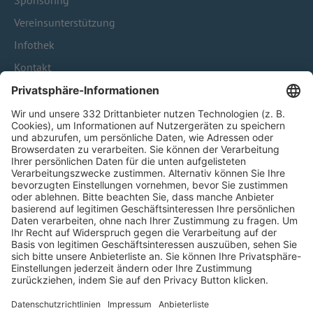
Sponsoring
Vereinsunterstützung
Infothek
Kontakt
HÄUFIG BESUCHTE SEITEN
Pässe und Vereinswechsel
Trainerausbildung
Schulungsangebot Vereinsmitarbeiter
BFV-Geschäftsstellen
Trainerbörse
Login SpielPlus
FOLGE DEM BFV