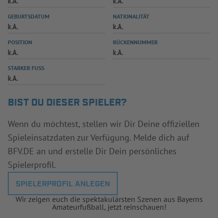
k.A.
k.A.
INFOTHEK
SPIELPLUS
GEBURTSDATUM
NATIONALITÄT
k.A.
k.A.
POSITION
RÜCKENNUMMER
k.A.
k.A.
STARKER FUSS
k.A.
BIST DU DIESER SPIELER?
Wenn du möchtest, stellen wir Dir Deine offiziellen
Spieleinsatzdaten zur Verfügung. Melde dich auf
BFV.DE an und erstelle Dir Dein persönliches
Spielerprofil.
SPIELERPROFIL ANLEGEN
Wir zeigen euch die spektakulärsten Szenen aus Bayerns
Amateurfußball, jetzt reinschauen!