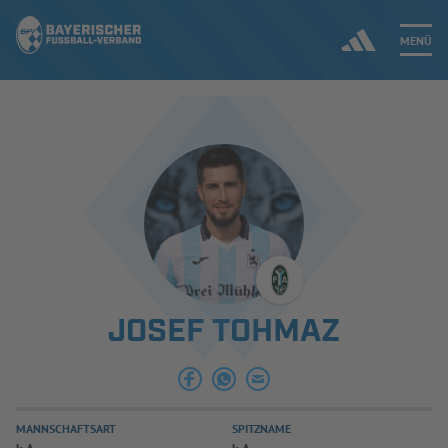
MENÜ
Jetzt einloggen
ERGEBNISSE & WETTBEWERBE
NEUIGKEITEN
SPIELBETRIEB & VERBANDSLEBEN
JOSEF TOHMAZ
AUSBILDUNG & FÖRDERUNG
DER VERBAND
MANNSCHAFTSART
SPITZNAME