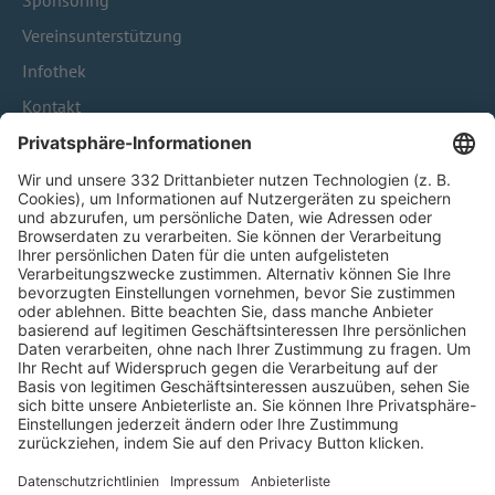
Sponsoring
Vereinsunterstützung
Infothek
Kontakt
HÄUFIG BESUCHTE SEITEN
Pässe und Vereinswechsel
Trainerausbildung
Schulungsangebot Vereinsmitarbeiter
BFV-Geschäftsstellen
Trainerbörse
Login SpielPlus
FOLGE DEM BFV