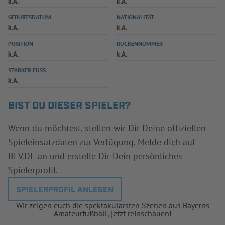
k.A.
k.A.
INFOTHEK
SPIELPLUS
GEBURTSDATUM
NATIONALITÄT
k.A.
k.A.
POSITION
RÜCKENNUMMER
k.A.
k.A.
STARKER FUSS
k.A.
BIST DU DIESER SPIELER?
Wenn du möchtest, stellen wir Dir Deine offiziellen
Spieleinsatzdaten zur Verfügung. Melde dich auf
BFV.DE an und erstelle Dir Dein persönliches
Spielerprofil.
SPIELERPROFIL ANLEGEN
Wir zeigen euch die spektakulärsten Szenen aus Bayerns
Amateurfußball, jetzt reinschauen!