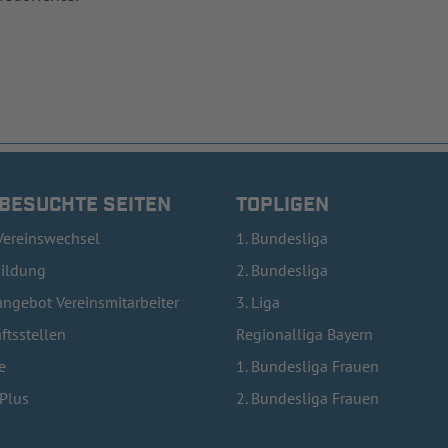
 BESUCHTE SEITEN
TOPLIGEN
Vereinswechsel
1. Bundesliga
bildung
2. Bundesliga
ngebot Vereinsmitarbeiter
3. Liga
ftsstellen
Regionalliga Bayern
e
1. Bundesliga Frauen
lPlus
2. Bundesliga Frauen