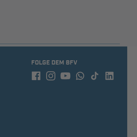
FOLGE DEM BFV