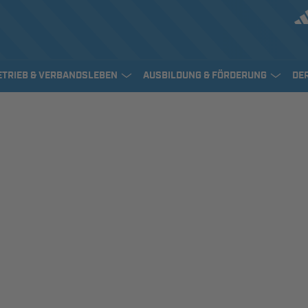
ETRIEB & VERBANDSLEBEN
AUSBILDUNG & FÖRDERUNG
DE