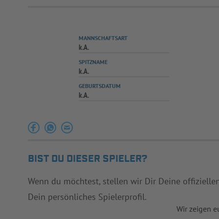
MANNSCHAFTSART
k.A.
SPITZNAME
k.A.
GEBURTSDATUM
k.A.
BIST DU DIESER SPIELER?
Wenn du möchtest, stellen wir Dir Deine offizielle
Dein persönliches Spielerprofil.
Wir zeigen e