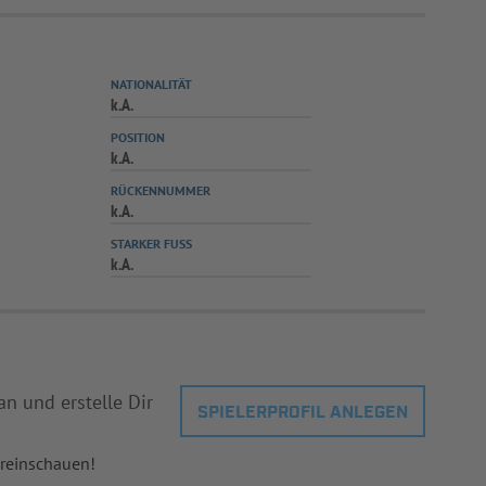
NATIONALITÄT
k.A.
POSITION
k.A.
RÜCKENNUMMER
k.A.
STARKER FUSS
k.A.
an und erstelle Dir
SPIELERPROFIL ANLEGEN
 reinschauen!