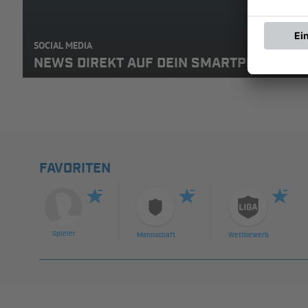
SOCIAL MEDIA
NEWS DIREKT AUF DEIN SMARTPHONE: A
FAVORITEN
Spieler
Mannschaft
Wettbewerb