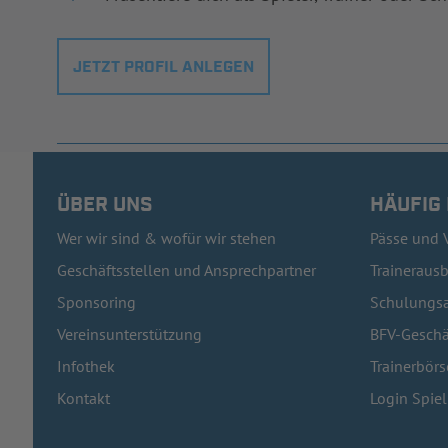
JETZT PROFIL ANLEGEN
ÜBER UNS
HÄUFIG
Wer wir sind & wofür wir stehen
Pässe und 
Geschäftsstellen und Ansprechpartner
Traineraus
Sponsoring
Schulungsa
Vereinsunterstützung
BFV-Geschä
Infothek
Trainerbörs
Kontakt
Login Spie