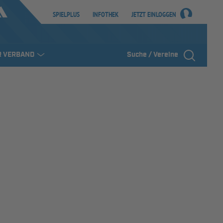
SPIELPLUS
INFOTHEK
JETZT EINLOGGEN
R VERBAND
Suche / Vereine