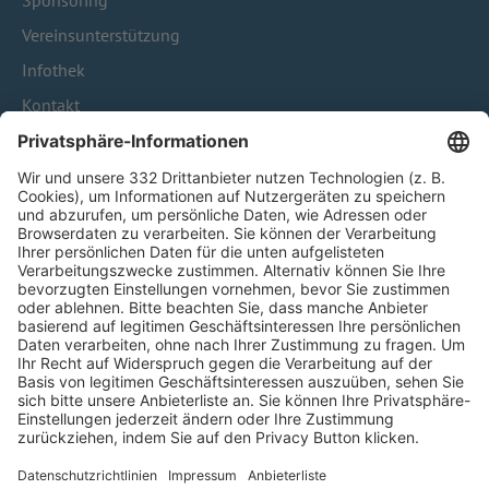
Sponsoring
Vereinsunterstützung
Infothek
Kontakt
HÄUFIG BESUCHTE SEITEN
Pässe und Vereinswechsel
Trainerausbildung
Schulungsangebot Vereinsmitarbeiter
BFV-Geschäftsstellen
Trainerbörse
Login SpielPlus
FOLGE DEM BFV