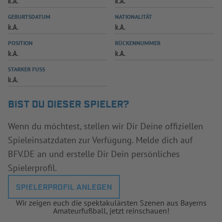
k.A.
k.A.
INFOTHEK
SPIELPLUS
GEBURTSDATUM
NATIONALITÄT
k.A.
k.A.
POSITION
RÜCKENNUMMER
k.A.
k.A.
STARKER FUSS
k.A.
BIST DU DIESER SPIELER?
Wenn du möchtest, stellen wir Dir Deine offiziellen
Spieleinsatzdaten zur Verfügung. Melde dich auf
BFV.DE an und erstelle Dir Dein persönliches
Spielerprofil.
SPIELERPROFIL ANLEGEN
Wir zeigen euch die spektakulärsten Szenen aus Bayerns
Amateurfußball, jetzt reinschauen!