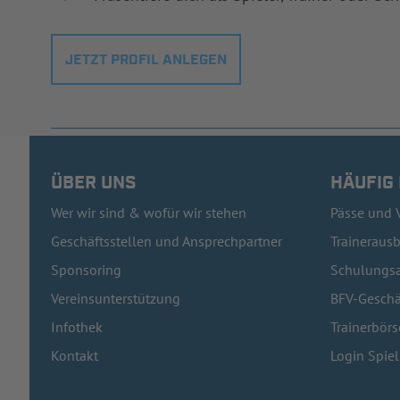
JETZT PROFIL ANLEGEN
ÜBER UNS
HÄUFIG
Wer wir sind & wofür wir stehen
Pässe und 
Geschäftsstellen und Ansprechpartner
Traineraus
Sponsoring
Schulungsa
Vereinsunterstützung
BFV-Geschä
Infothek
Trainerbörs
Kontakt
Login Spie