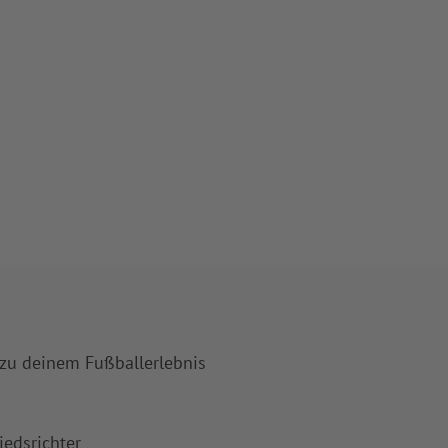
 zu deinem Fußballerlebnis
iedsrichter