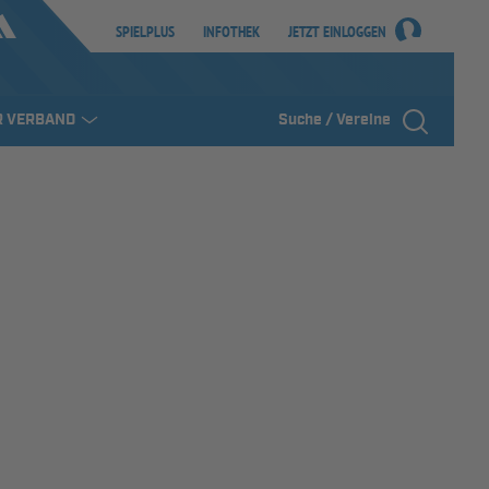
SPIELPLUS
INFOTHEK
JETZT EINLOGGEN
R VERBAND
Suche / Vereine