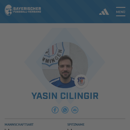
MENÜ
Jetzt einloggen
ERGEBNISSE & WETTBEWERBE
NEUIGKEITEN
SPIELBETRIEB & VERBANDSLEBEN
YASIN CILINGIR
AUSBILDUNG & FÖRDERUNG
DER VERBAND
MANNSCHAFTSART
SPITZNAME