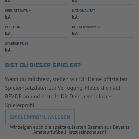
k.A.
k.A.
INFOTHEK
SPIELPLUS
GEBURTSDATUM
NATIONALITÄT
k.A.
k.A.
POSITION
RÜCKENNUMMER
k.A.
k.A.
STARKER FUSS
k.A.
BIST DU DIESER SPIELER?
Wenn du möchtest, stellen wir Dir Deine offiziellen
Spieleinsatzdaten zur Verfügung. Melde dich auf
BFV.DE an und erstelle Dir Dein persönliches
Spielerprofil.
SPIELERPROFIL ANLEGEN
Wir zeigen euch die spektakulärsten Szenen aus Bayerns
Amateurfußball, jetzt reinschauen!