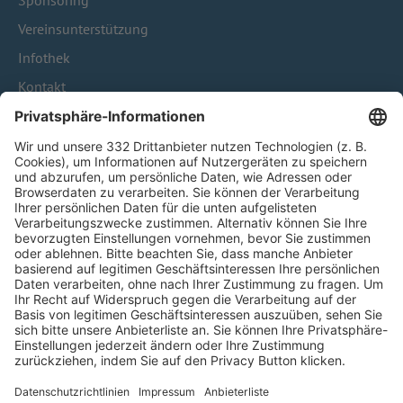
Sponsoring
Vereinsunterstützung
Infothek
Kontakt
HÄUFIG BESUCHTE SEITEN
Pässe und Vereinswechsel
Trainerausbildung
Schulungsangebot Vereinsmitarbeiter
BFV-Geschäftsstellen
Trainerbörse
Login SpielPlus
FOLGE DEM BFV