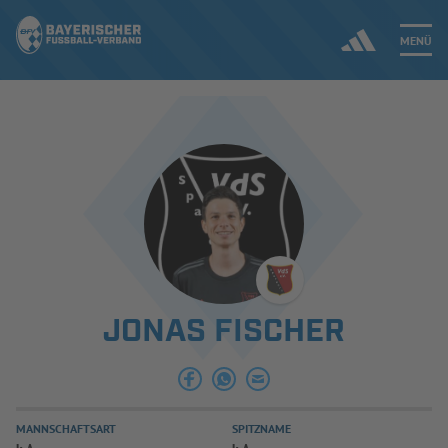
MENÜ
Jetzt einloggen
ERGEBNISSE & WETTBEWERBE
NEUIGKEITEN
SPIELBETRIEB & VERBANDSLEBEN
JONAS FISCHER
AUSBILDUNG & FÖRDERUNG
DER VERBAND
MANNSCHAFTSART
SPITZNAME