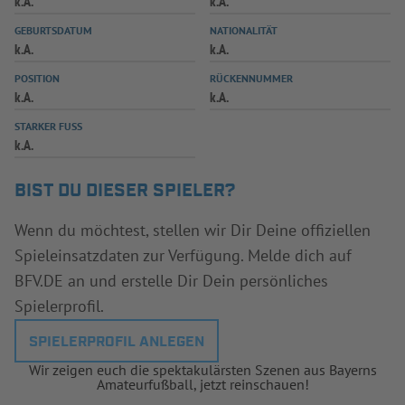
k.A.
k.A.
INFOTHEK
SPIELPLUS
GEBURTSDATUM
NATIONALITÄT
k.A.
k.A.
POSITION
RÜCKENNUMMER
k.A.
k.A.
STARKER FUSS
k.A.
BIST DU DIESER SPIELER?
Wenn du möchtest, stellen wir Dir Deine offiziellen
Spieleinsatzdaten zur Verfügung. Melde dich auf
BFV.DE an und erstelle Dir Dein persönliches
Spielerprofil.
SPIELERPROFIL ANLEGEN
Wir zeigen euch die spektakulärsten Szenen aus Bayerns
Amateurfußball, jetzt reinschauen!