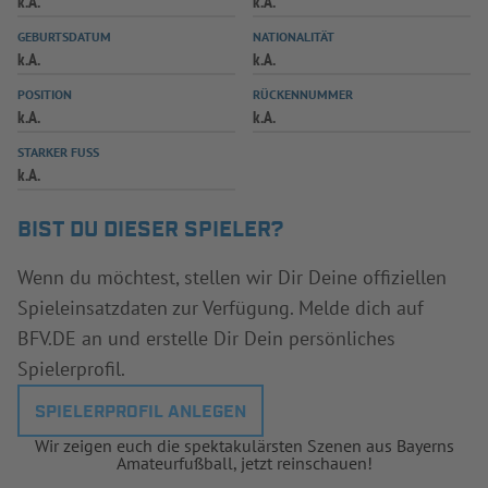
k.A.
k.A.
INFOTHEK
SPIELPLUS
GEBURTSDATUM
NATIONALITÄT
k.A.
k.A.
POSITION
RÜCKENNUMMER
k.A.
k.A.
STARKER FUSS
k.A.
BIST DU DIESER SPIELER?
Wenn du möchtest, stellen wir Dir Deine offiziellen
Spieleinsatzdaten zur Verfügung. Melde dich auf
BFV.DE an und erstelle Dir Dein persönliches
Spielerprofil.
SPIELERPROFIL ANLEGEN
Wir zeigen euch die spektakulärsten Szenen aus Bayerns
Amateurfußball, jetzt reinschauen!