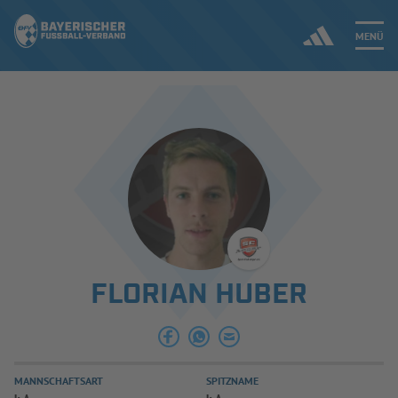
MENÜ
Jetzt einloggen
ERGEBNISSE & WETTBEWERBE
NEUIGKEITEN
SPIELBETRIEB & VERBANDSLEBEN
FLORIAN HUBER
AUSBILDUNG & FÖRDERUNG
DER VERBAND
MANNSCHAFTSART
SPITZNAME