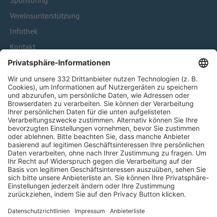
Sponsoring
Vereinsunterstützung
Infothek
Kontakt
HÄUFIG BESUCHTE SEITEN
Pässe und Vereinswechsel
Trainerausbildung
Schulungsangebot Vereinsmitarbeiter
BFV-Geschäftsstellen
Trainerbörse
Login SpielPlus
FOLGE DEM BFV