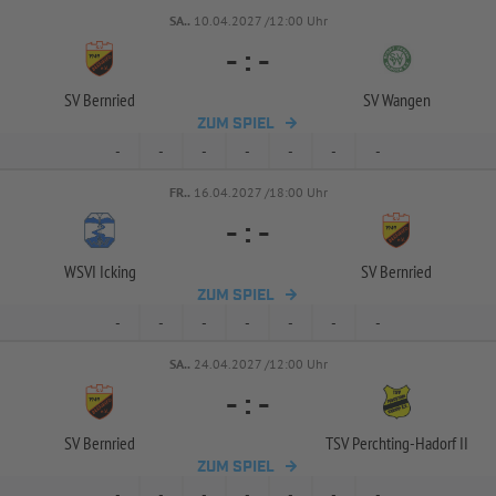
SA..
10.04.2027 /12:00 Uhr
-
:
-
SV Bernried
SV Wangen
ZUM SPIEL
-
-
-
-
-
-
-
FR..
16.04.2027 /18:00 Uhr
-
:
-
WSVI Icking
SV Bernried
ZUM SPIEL
-
-
-
-
-
-
-
SA..
24.04.2027 /12:00 Uhr
-
:
-
SV Bernried
TSV Perchting-
Hadorf II
ZUM SPIEL
-
-
-
-
-
-
-