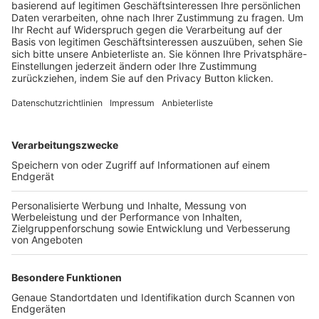
Trainerbörse
Login SpielPlus
FOLGE DEM BFV
TOP-VEREINE
TOP-PARTNER