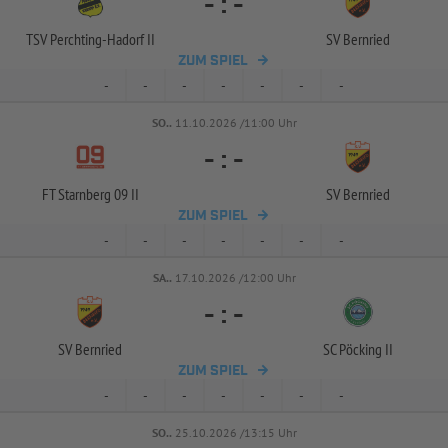
-
:
-
TSV Perchting-
Hadorf II
SV Bernried
ZUM SPIEL
-
-
-
-
-
-
-
SO..
11.10.2026 /11:00 Uhr
-
:
-
FT Starnberg 09 II
SV Bernried
ZUM SPIEL
-
-
-
-
-
-
-
SA..
17.10.2026 /12:00 Uhr
-
:
-
SV Bernried
SC Pöcking II
ZUM SPIEL
-
-
-
-
-
-
-
SO..
25.10.2026 /13:15 Uhr