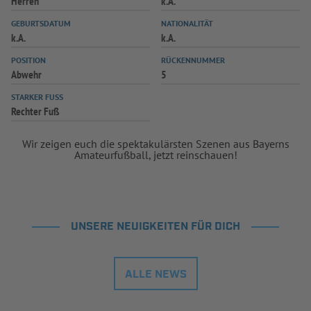
Herren
k.A.
INFOTHEK
SPIELPLUS
GEBURTSDATUM
NATIONALITÄT
k.A.
k.A.
POSITION
RÜCKENNUMMER
Abwehr
5
STARKER FUSS
Rechter Fuß
Wir zeigen euch die spektakulärsten Szenen aus Bayerns
Amateurfußball, jetzt reinschauen!
UNSERE NEUIGKEITEN FÜR DICH
ALLE NEWS