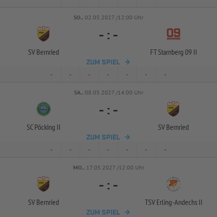
SO..
02.05.2027 /12:00 Uhr
-
:
-
SV Bernried
FT Starnberg 09 II
ZUM SPIEL
-
-
-
-
-
-
-
SA..
08.05.2027 /14:00 Uhr
-
:
-
SC Pöcking II
SV Bernried
ZUM SPIEL
-
-
-
-
-
-
-
MO..
17.05.2027 /12:00 Uhr
-
:
-
SV Bernried
TSV Erling-
Andechs II
ZUM SPIEL