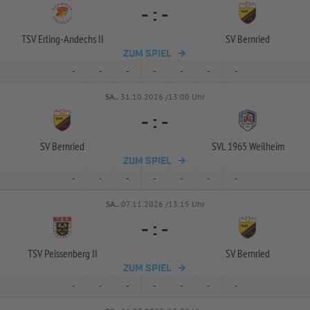
-
:
-
TSV Erling-
Andechs II
SV Bernried
ZUM SPIEL
-
-
-
-
-
-
-
SA..
31.10.2026 /13:00 Uhr
-
:
-
SV Bernried
SVL 1965 Weilheim
ZUM SPIEL
-
-
-
-
-
-
-
SA..
07.11.2026 /13:15 Uhr
-
:
-
TSV Peissenberg II
SV Bernried
ZUM SPIEL
-
-
-
-
-
-
-