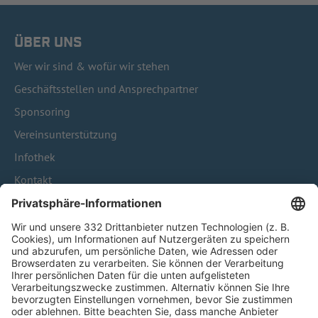
ÜBER UNS
Wer wir sind & wofür wir stehen
Geschäftsstellen und Ansprechpartner
Sponsoring
Vereinsunterstützung
Infothek
Kontakt
HÄUFIG BESUCHTE SEITEN
Pässe und Vereinswechsel
Trainerausbildung
Schulungsangebot Vereinsmitarbeiter
BFV-Geschäftsstellen