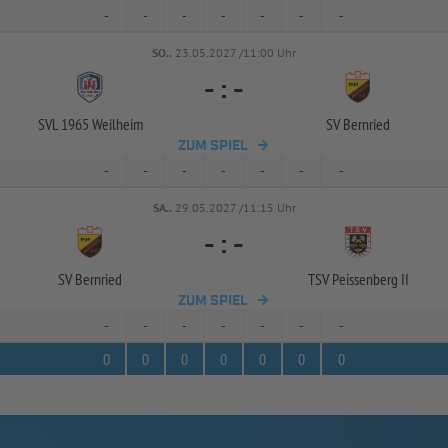
-
-
-
-
-
-
-
SO..
23.05.2027 /11:00 Uhr
-
:
-
SVL 1965 Weilheim
SV Bernried
ZUM SPIEL
-
-
-
-
-
-
-
SA..
29.05.2027 /11:15 Uhr
-
:
-
SV Bernried
TSV Peissenberg II
ZUM SPIEL
-
-
-
-
-
-
-
0
0
0
0
0
0
0