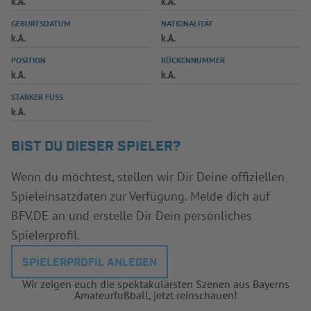
k.A.
k.A.
INFOTHEK
SPIELPLUS
GEBURTSDATUM
NATIONALITÄT
k.A.
k.A.
POSITION
RÜCKENNUMMER
k.A.
k.A.
STARKER FUSS
k.A.
BIST DU DIESER SPIELER?
Wenn du möchtest, stellen wir Dir Deine offiziellen
Spieleinsatzdaten zur Verfügung. Melde dich auf
BFV.DE an und erstelle Dir Dein persönliches
Spielerprofil.
SPIELERPROFIL ANLEGEN
Wir zeigen euch die spektakulärsten Szenen aus Bayerns
Amateurfußball, jetzt reinschauen!