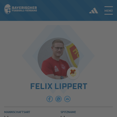
MENÜ
Jetzt einloggen
ERGEBNISSE & WETTBEWERBE
NEUIGKEITEN
SPIELBETRIEB & VERBANDSLEBEN
FELIX LIPPERT
AUSBILDUNG & FÖRDERUNG
DER VERBAND
MANNSCHAFTSART
SPITZNAME