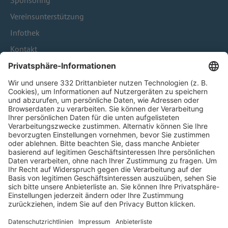
Sponsoring
Vereinsunterstützung
Infothek
Kontakt
HÄUFIG BESUCHTE SEITEN
Pässe und Vereinswechsel
Trainerausbildung
Schulungsangebot Vereinsmitarbeiter
BFV-Geschäftsstellen
Trainerbörse
Login SpielPlus
FOLGE DEM BFV