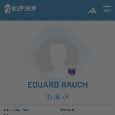
MENÜ
Jetzt einloggen
ERGEBNISSE & WETTBEWERBE
NEUIGKEITEN
SPIELBETRIEB & VERBANDSLEBEN
EDUARD RAUCH
AUSBILDUNG & FÖRDERUNG
DER VERBAND
MANNSCHAFTSART
SPITZNAME