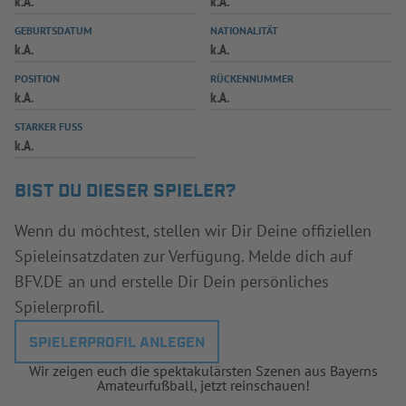
k.A.
k.A.
INFOTHEK
SPIELPLUS
GEBURTSDATUM
NATIONALITÄT
k.A.
k.A.
POSITION
RÜCKENNUMMER
k.A.
k.A.
STARKER FUSS
k.A.
BIST DU DIESER SPIELER?
Wenn du möchtest, stellen wir Dir Deine offiziellen
Spieleinsatzdaten zur Verfügung. Melde dich auf
BFV.DE an und erstelle Dir Dein persönliches
Spielerprofil.
SPIELERPROFIL ANLEGEN
Wir zeigen euch die spektakulärsten Szenen aus Bayerns
Amateurfußball, jetzt reinschauen!