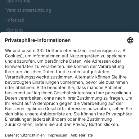
Sponsoring
Vereinsunterstützung
Infothek
Kontakt
HÄUFIG BESUCHTE SEITEN
Pässe und Vereinswechsel
Trainerausbildung
Schulungsangebot Vereinsmitarbeiter
BFV-Geschäftsstellen
Trainerbörse
Login SpielPlus
FOLGE DEM BFV