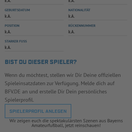
k.A.
k.A.
INFOTHEK
SPIELPLUS
GEBURTSDATUM
NATIONALITÄT
k.A.
k.A.
POSITION
RÜCKENNUMMER
k.A.
k.A.
STARKER FUSS
k.A.
BIST DU DIESER SPIELER?
Wenn du möchtest, stellen wir Dir Deine offiziellen
Spieleinsatzdaten zur Verfügung. Melde dich auf
BFV.DE an und erstelle Dir Dein persönliches
Spielerprofil.
SPIELERPROFIL ANLEGEN
Wir zeigen euch die spektakulärsten Szenen aus Bayerns
Amateurfußball, jetzt reinschauen!