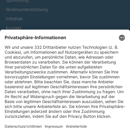
Sponsoring
Vereinsunterstützung
Infothek
Kontakt
HÄUFIG BESUCHTE SEITEN
Pässe und Vereinswechsel
Trainerausbildung
Schulungsangebot Vereinsmitarbeiter
BFV-Geschäftsstellen
Trainerbörse
Login SpielPlus
FOLGE DEM BFV