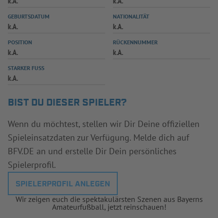
k.A.
k.A.
INFOTHEK
SPIELPLUS
GEBURTSDATUM
NATIONALITÄT
k.A.
k.A.
POSITION
RÜCKENNUMMER
k.A.
k.A.
STARKER FUSS
k.A.
BIST DU DIESER SPIELER?
Wenn du möchtest, stellen wir Dir Deine offiziellen
Spieleinsatzdaten zur Verfügung. Melde dich auf
BFV.DE an und erstelle Dir Dein persönliches
Spielerprofil.
SPIELERPROFIL ANLEGEN
Wir zeigen euch die spektakulärsten Szenen aus Bayerns
Amateurfußball, jetzt reinschauen!