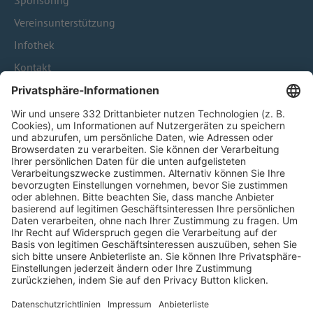
Sponsoring
Vereinsunterstützung
Infothek
Kontakt
HÄUFIG BESUCHTE SEITEN
Pässe und Vereinswechsel
Trainerausbildung
Schulungsangebot Vereinsmitarbeiter
BFV-Geschäftsstellen
Trainerbörse
Login SpielPlus
FOLGE DEM BFV