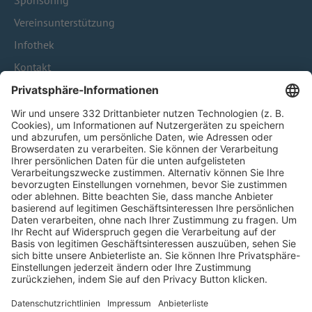
Sponsoring
Vereinsunterstützung
Infothek
Kontakt
HÄUFIG BESUCHTE SEITEN
Pässe und Vereinswechsel
Trainerausbildung
Schulungsangebot Vereinsmitarbeiter
BFV-Geschäftsstellen
Trainerbörse
Login SpielPlus
FOLGE DEM BFV