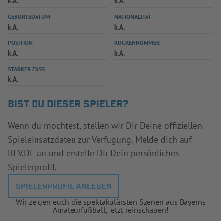
k.A.
k.A.
INFOTHEK
SPIELPLUS
GEBURTSDATUM
NATIONALITÄT
k.A.
k.A.
POSITION
RÜCKENNUMMER
k.A.
k.A.
STARKER FUSS
k.A.
BIST DU DIESER SPIELER?
Wenn du möchtest, stellen wir Dir Deine offiziellen
Spieleinsatzdaten zur Verfügung. Melde dich auf
BFV.DE an und erstelle Dir Dein persönliches
Spielerprofil.
SPIELERPROFIL ANLEGEN
Wir zeigen euch die spektakulärsten Szenen aus Bayerns
Amateurfußball, jetzt reinschauen!