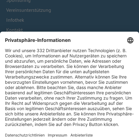
Sponsoring
Vereinsunterstützung
Infothek
Kontakt
HÄUFIG BESUCHTE SEITEN
Pässe und Vereinswechsel
Trainerausbildung
Schulungsangebot Vereinsmitarbeiter
BFV-Geschäftsstellen
Trainerbörse
Login SpielPlus
FOLGE DEM BFV