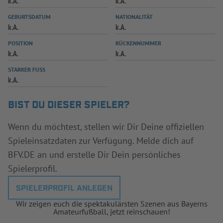
k.A.
k.A.
INFOTHEK
SPIELPLUS
GEBURTSDATUM
NATIONALITÄT
k.A.
k.A.
POSITION
RÜCKENNUMMER
k.A.
k.A.
STARKER FUSS
k.A.
BIST DU DIESER SPIELER?
Wenn du möchtest, stellen wir Dir Deine offiziellen
Spieleinsatzdaten zur Verfügung. Melde dich auf
BFV.DE an und erstelle Dir Dein persönliches
Spielerprofil.
SPIELERPROFIL ANLEGEN
Wir zeigen euch die spektakulärsten Szenen aus Bayerns
Amateurfußball, jetzt reinschauen!