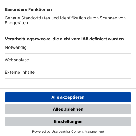
SFV
DFB
UEFA
FIFA
Nutzungsbedingungen
Datenschutz
Impressum