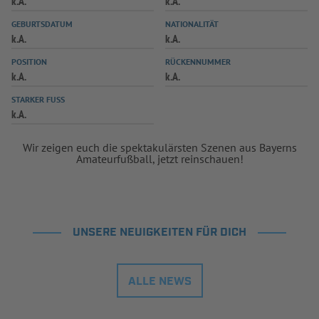
k.A.
k.A.
INFOTHEK
SPIELPLUS
GEBURTSDATUM
NATIONALITÄT
k.A.
k.A.
POSITION
RÜCKENNUMMER
k.A.
k.A.
STARKER FUSS
k.A.
Wir zeigen euch die spektakulärsten Szenen aus Bayerns
Amateurfußball, jetzt reinschauen!
UNSERE NEUIGKEITEN FÜR DICH
ALLE NEWS