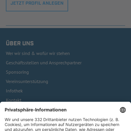
JETZT PROFIL ANLEGEN
ÜBER UNS
Wer wir sind & wofür wir stehen
Geschäftsstellen und Ansprechpartner
Sponsoring
Vereinsunterstützung
Infothek
Kontakt
HÄUFIG BESUCHTE SEITEN
Pässe und Vereinswechsel