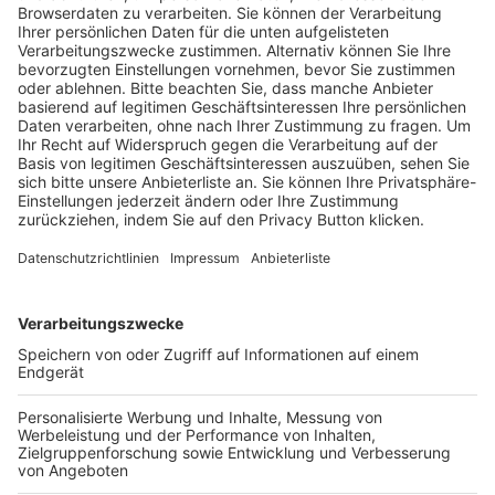
Trainerausbildung
Schulungsangebot Vereinsmitarbeiter
BFV-Geschäftsstellen
Trainerbörse
Login SpielPlus
FOLGE DEM BFV
TOP-VEREINE
TOP-PARTNER