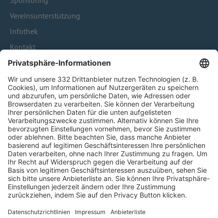
Sponsoring
Vereinsunterstützung
Infothek
Kontakt
HÄUFIG BESUCHTE SEITEN
Pässe und Vereinswechsel
Trainerausbildung
Schulungsangebot Vereinsmitarbeiter
BFV-Geschäftsstellen
Trainerbörse
Login SpielPlus
FOLGE DEM BFV