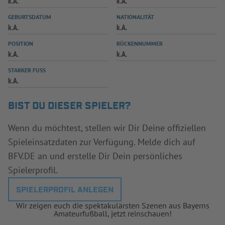
k.A.
k.A.
INFOTHEK
SPIELPLUS
GEBURTSDATUM
NATIONALITÄT
k.A.
k.A.
POSITION
RÜCKENNUMMER
k.A.
k.A.
STARKER FUSS
k.A.
BIST DU DIESER SPIELER?
Wenn du möchtest, stellen wir Dir Deine offiziellen
Spieleinsatzdaten zur Verfügung. Melde dich auf
BFV.DE an und erstelle Dir Dein persönliches
Spielerprofil.
SPIELERPROFIL ANLEGEN
Wir zeigen euch die spektakulärsten Szenen aus Bayerns
Amateurfußball, jetzt reinschauen!