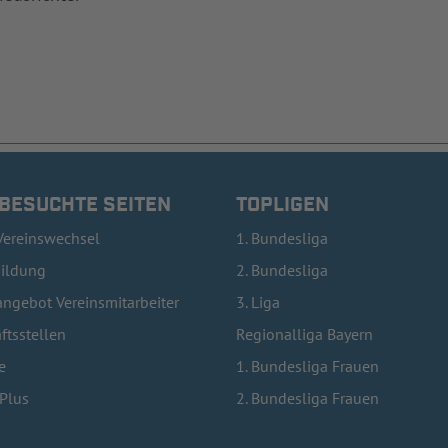
 BESUCHTE SEITEN
TOPLIGEN
Vereinswechsel
1. Bundesliga
bildung
2. Bundesliga
ngebot Vereinsmitarbeiter
3. Liga
ftsstellen
Regionalliga Bayern
e
1. Bundesliga Frauen
lPlus
2. Bundesliga Frauen