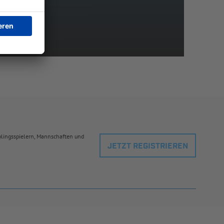
eblingsspielern, Mannschaften und
JETZT REGISTRIEREN