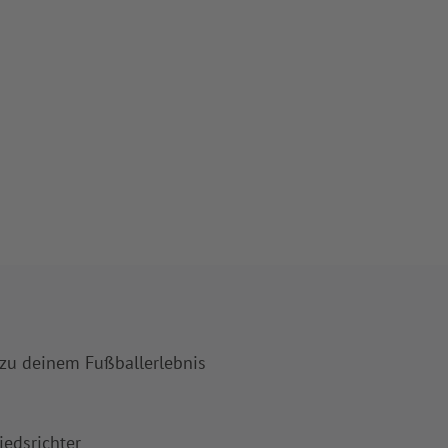
 zu deinem Fußballerlebnis
iedsrichter