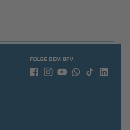
FOLGE DEM BFV