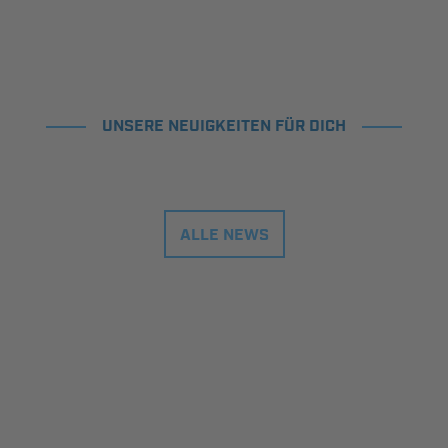
UNSERE NEUIGKEITEN FÜR DICH
ALLE NEWS