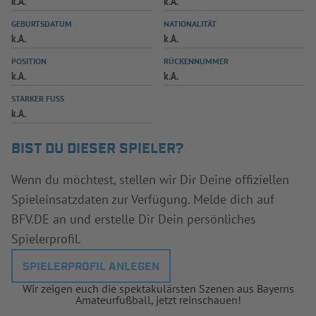
k.A.
k.A.
INFOTHEK
SPIELPLUS
GEBURTSDATUM
NATIONALITÄT
k.A.
k.A.
POSITION
RÜCKENNUMMER
k.A.
k.A.
STARKER FUSS
k.A.
BIST DU DIESER SPIELER?
Wenn du möchtest, stellen wir Dir Deine offiziellen
Spieleinsatzdaten zur Verfügung. Melde dich auf
BFV.DE an und erstelle Dir Dein persönliches
Spielerprofil.
SPIELERPROFIL ANLEGEN
Wir zeigen euch die spektakulärsten Szenen aus Bayerns
Amateurfußball, jetzt reinschauen!