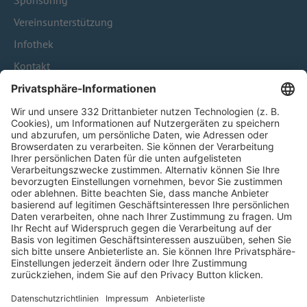
Sponsoring
Vereinsunterstützung
Infothek
Kontakt
HÄUFIG BESUCHTE SEITEN
Pässe und Vereinswechsel
Trainerausbildung
Schulungsangebot Vereinsmitarbeiter
BFV-Geschäftsstellen
Trainerbörse
Login SpielPlus
FOLGE DEM BFV