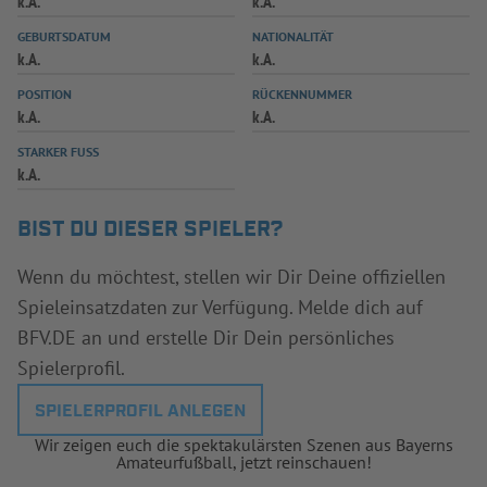
k.A.
k.A.
INFOTHEK
SPIELPLUS
GEBURTSDATUM
NATIONALITÄT
k.A.
k.A.
POSITION
RÜCKENNUMMER
k.A.
k.A.
STARKER FUSS
k.A.
BIST DU DIESER SPIELER?
Wenn du möchtest, stellen wir Dir Deine offiziellen
Spieleinsatzdaten zur Verfügung. Melde dich auf
BFV.DE an und erstelle Dir Dein persönliches
Spielerprofil.
SPIELERPROFIL ANLEGEN
Wir zeigen euch die spektakulärsten Szenen aus Bayerns
Amateurfußball, jetzt reinschauen!