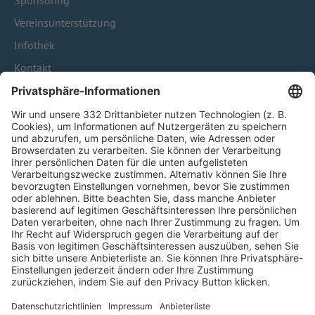
Sponsoring
Vereinsunterstützung
Infothek
Kontakt
HÄUFIG BESUCHTE SEITEN
Pässe und Vereinswechsel
Trainerausbildung
Schulungsangebot Vereinsmitarbeiter
BFV-Geschäftsstellen
Trainerbörse
Login SpielPlus
FOLGE DEM BFV