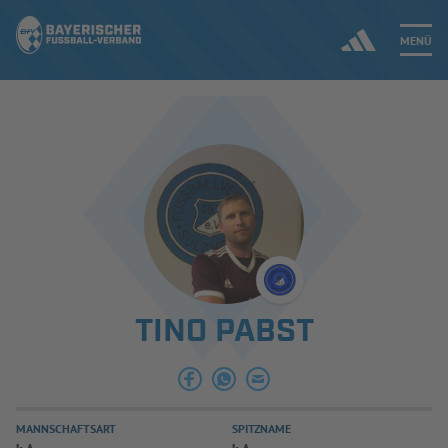
MENÜ
Jetzt einloggen
ERGEBNISSE & WETTBEWERBE
NEUIGKEITEN
SPIELBETRIEB & VERBANDSLEBEN
TINO PABST
AUSBILDUNG & FÖRDERUNG
DER VERBAND
MANNSCHAFTSART
SPITZNAME